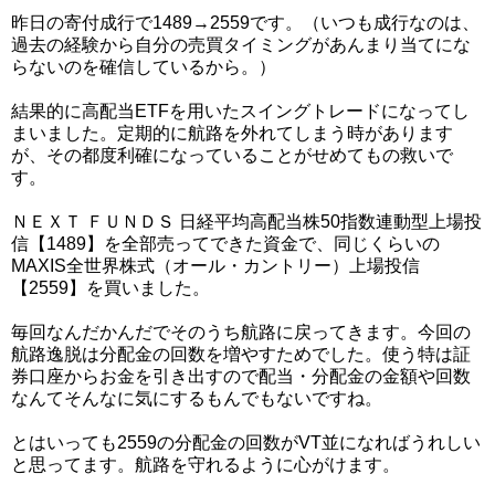
昨日の寄付成行で1489→2559です。（いつも成行なのは、
過去の経験から自分の売買タイミングがあんまり当てにな
らないのを確信しているから。）
結果的に高配当ETFを用いたスイングトレードになってし
まいました。定期的に航路を外れてしまう時があります
が、その都度利確になっていることがせめてもの救いで
す。
ＮＥＸＴ ＦＵＮＤＳ 日経平均高配当株50指数連動型上場投
信【1489】を全部売ってできた資金で、同じくらいの
MAXIS全世界株式（オール・カントリー）上場投信
【2559】を買いました。
毎回なんだかんだでそのうち航路に戻ってきます。今回の
航路逸脱は分配金の回数を増やすためでした。使う特は証
券口座からお金を引き出すので配当・分配金の金額や回数
なんてそんなに気にするもんでもないですね。
とはいっても2559の分配金の回数がVT並になればうれしい
と思ってます。航路を守れるように心がけます。