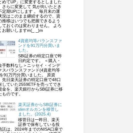
とめてUP」に変更するとしました
、さらに変更して 気が向いたとき
不定期UPにします 。 毎月末の運
状況はこのまま継続するので、資
の推移はいつでも把握できるよう
しておくのは変わりません。 よろ
くお願いしますm(_ _)m
4資産均等バランスファ
ンドを91万円分買いま
した。
SBI証券の特定口座で昨
日約定です。 ＜購入・
金手数料なし＞ニッセイ・インデ
クスバランスファンド(4資産均等
)を91万円分買いました。 原資
、先日楽天証券の特定口座で48口
有していた2559ETFを売ってでき
資金を、楽天銀行からSBI証券に移
たものです。
楽天証券からSBI証券に
slimオルカンを移管し
ました。(2025.4)
移管日は一昨日、楽天
証券で保有している投
信託は、2024年までのNISA口座で