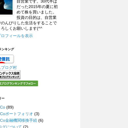
自営業です。30代半ば
だった2015年の夏に初
めて株を買いました。
投資の目的は、自営業
でのんびりした生活をすることで
ろしくお願いします(^^
プロフィールを表示
ランキング
んブログ村
リー
eCo
(89)
DeCoポートフォリオ
(3)
DeCo金融機関移換手続
(6)
ログについて
(2)