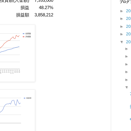
投資額(入金額)
7,993,000
ブログ
損益
48.27%
►
2
損益額
3,858,212
►
2
►
2
►
2
▼
2
►
►
►
►
►
▼