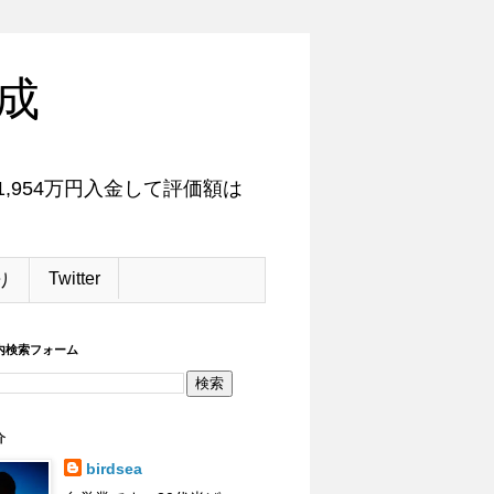
成
,954万円入金して評価額は
Twitter
り
内検索フォーム
介
birdsea