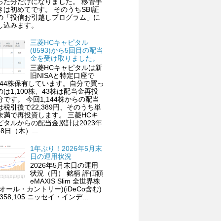
った分だけになりました。 移管手
きは初めてです。 そのうちSBI証
の「投信お引越しプログラム」に
し込みます。
三菱HCキャピタル
(8593)から5回目の配当
金を受け取りました。
三菱HCキャピタルは新
旧NISAと特定口座で
,144株保有しています。自分で買っ
のは1,100株、43株は配当金再投
分です。 今回1,144株からの配当
は税引後で22,389円、そのうち単
未満で再投資します。 三菱HCキ
ピタルからの配当金累計は2023年
8日（木）...
1年ぶり！2026年5月末
日の運用状況
2026年5月末日の運用
状況（円） 銘柄 評価額
eMAXIS Slim 全世界株
(オール・カントリー)(iDeCo含む)
,358,105 ニッセイ・インデ...