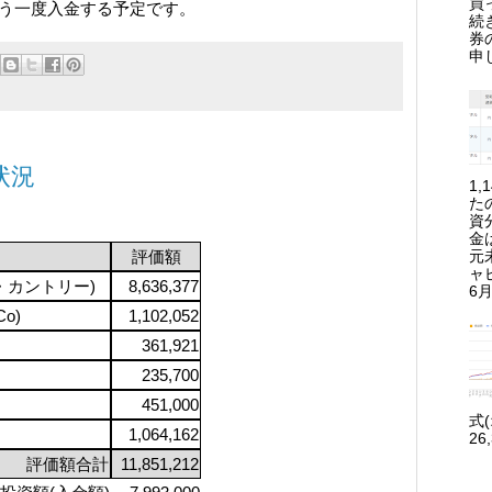
買
う一度入金する予定です。
続
券
申
状況
1
た
資
金
元
評価額
ャ
ル・カントリー)
8,636,377
6月
o)
1,102,052
361,921
235,700
451,000
式
1,064,162
26
評価額合計
11,851,212