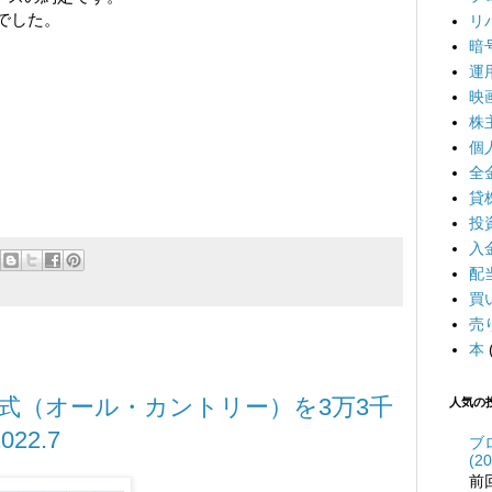
5でした。
リ
暗
運
映
株
個
全
貸
投
入
配
買
売
本
全世界株式（オール・カントリー）を3万3千
人気の
22.7
ブ
(20
前