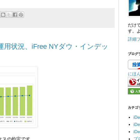
だけ
す。よ
詳細
運用状況、iFree NYダウ・インデッ
ブログ
にほ
カテゴ
iD
i
i
ブ
デックスの約定です。