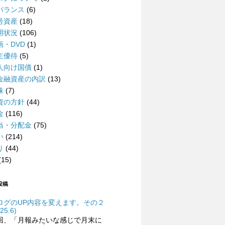
バランス
(6)
号資産
(18)
用状況
(106)
画・DVD
(1)
主優待
(5)
人向け国債
(1)
金融資産の内訳
(13)
株
(7)
資の方針
(44)
金
(116)
当・分配金
(75)
い
(214)
り
(44)
(15)
投稿
ログのUP内容を変えます。その２
25.6)
回、「月報みたいな感じで月末に