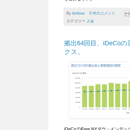
By
birdsea
0 件のコメント:
カテゴリー
入金
拠出64回目、iDeCoの
クス。
iDeCoでiFree NYダウ・イン