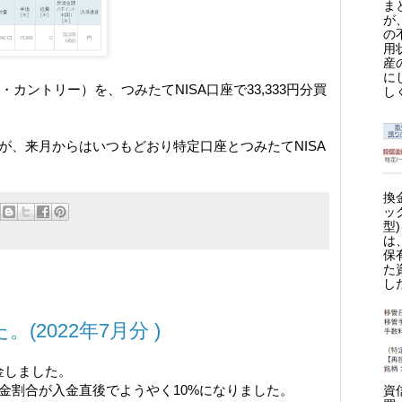
ま
が
の
用
産
に
ール・カントリー）を、つみたてNISA口座で33,333円分買
し
が、来月からはいつもどおり特定口座とつみたてNISA
換
ッ
型
は
保
た
し
(2022年7月分 )
入金しました。
金割合が入金直後でようやく10%になりました。
資