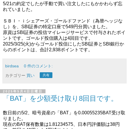
5/21の約定でしたが手動で買い注文したにもかかわらず忘
れていました。
ＳＢＩ・ｉシェアーズ・ゴールドファンド（為替ヘッジな
し）を、SBI証券の特定口座で549円分買いました。
原資はSBI証券の投信マイレージサービスで付与されたポイ
ントです。ゴールド投信購入は4回目です。
2025/3/25(火)からゴールド投信にしたSBI証券とSBI銀行か
らのポイントは、合計2,938ポイントです。
birdsea
0 件のコメント:
カテゴリー
買い
共有
2025年5月4日日曜日
「BAT」を少額受け取り8回目です。
数日前の5/2、暗号資産の「BAT」を0.00055235BAT受け取
りました。
現在のBAT保有数量は1.81234575、日本円評価額は38円