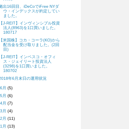
拠出16回目、iDeCoでiFree NYダ
ウ・インデックスが約定してい
ました。
【J-REIT】インヴィンシブル投資
法人(8963)を1口買いました。
180717
【米国株】コカ・コーラ(KO)から
配当金を受け取りました。(2回
目)
【J-REIT】インベスコ・オフィ
ス・ジェイリート投資法人
(3298)を1口買いました。
180702
2018年6月末日の運用状況
6月
(5)
5月
(6)
4月
(7)
3月
(4)
2月
(11)
1月
(13)