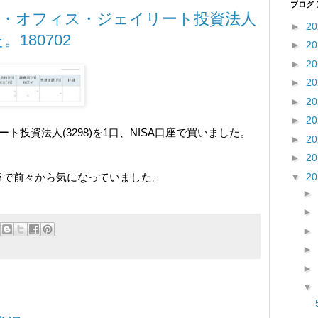
ブログ
スコ・オフィス・ジェイリート投資法人
►
2
。180702
►
2
►
2
►
2
►
2
►
2
投資法人(3298)を1口、NISA口座で買いました。
►
2
►
2
▼
2
超で前々から気になっていました。
►
►
►
►
►
▼