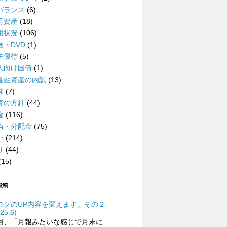
バランス
(6)
号資産
(18)
用状況
(106)
画・DVD
(1)
主優待
(5)
人向け国債
(1)
金融資産の内訳
(13)
株
(7)
資の方針
(44)
金
(116)
当・分配金
(75)
い
(214)
り
(44)
(15)
投稿
ログのUP内容を変えます。その２
25.6)
回、「月報みたいな感じで月末に