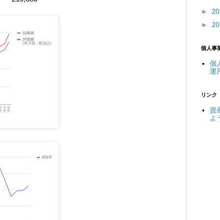
►
2
►
2
個人事
個
運
リンク
資
よ