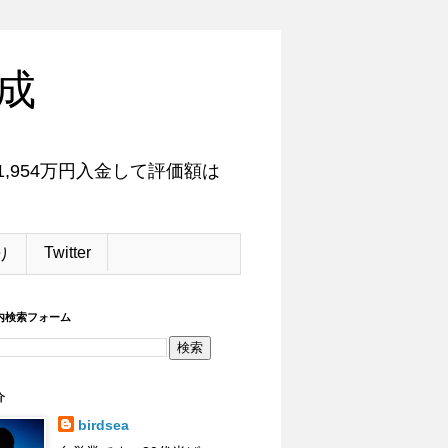
成
,954万円入金して評価額は
Twitter
り
内検索フォーム
介
birdsea