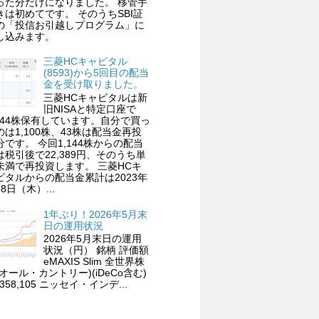
った分だけになりました。 移管手
きは初めてです。 そのうちSBI証
の「投信お引越しプログラム」に
し込みます。
三菱HCキャピタル
(8593)から5回目の配当
金を受け取りました。
三菱HCキャピタルは新
旧NISAと特定口座で
,144株保有しています。自分で買っ
のは1,100株、43株は配当金再投
分です。 今回1,144株からの配当
は税引後で22,389円、そのうち単
未満で再投資します。 三菱HCキ
ピタルからの配当金累計は2023年
8日（木）...
1年ぶり！2026年5月末
日の運用状況
2026年5月末日の運用
状況（円） 銘柄 評価額
eMAXIS Slim 全世界株
(オール・カントリー)(iDeCo含む)
,358,105 ニッセイ・インデ...