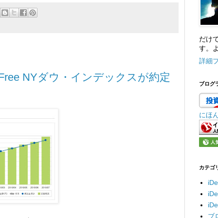
だけ
す。よ
詳細
でiFree NYダウ・インデックスが約定
ブログ
にほ
カテゴ
iD
i
i
ブ