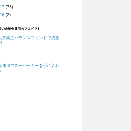
017
(73)
016
(2)
業の余剰金運用のブログです
人事業主バランスファンドで資産
用
産運用でスーパーカーを手に入れ
う！