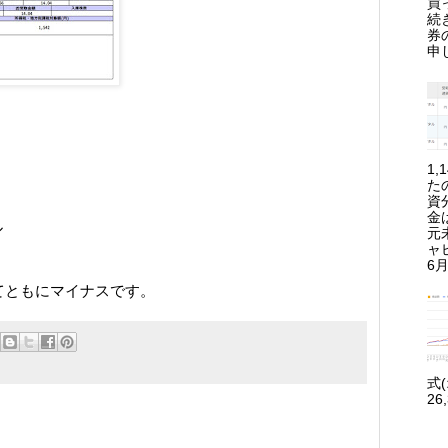
買
続
券
申
1
た
資
金
ル
元
ャ
6月
てともにマイナスです。
式
26