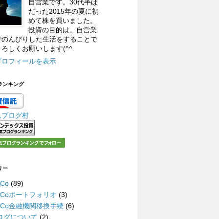
自営業です。30代半ば
だった2015年の夏に初
めて株を買いました。
投資の目的は、自営業
でのんびりした生活をすることで
ろしくお願いします(^^
プロフィールを表示
ランキング
んブログ村
リー
eCo
(89)
DeCoポートフォリオ
(3)
DeCo金融機関移換手続
(6)
ログについて
(2)