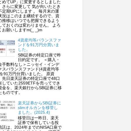
とめてUP」に変更するとしました
、さらに変更して 気が向いたとき
不定期UPにします 。 毎月末の運
状況はこのまま継続するので、資
の推移はいつでも把握できるよう
しておくのは変わりません。 よろ
くお願いしますm(_ _)m
4資産均等バランスファ
ンドを91万円分買いま
した。
SBI証券の特定口座で昨
日約定です。 ＜購入・
金手数料なし＞ニッセイ・インデ
クスバランスファンド(4資産均等
)を91万円分買いました。 原資
、先日楽天証券の特定口座で48口
有していた2559ETFを売ってでき
資金を、楽天銀行からSBI証券に移
たものです。
楽天証券からSBI証券に
slimオルカンを移管し
ました。(2025.4)
移管日は一昨日、楽天
証券で保有している投
信託は、2024年までのNISA口座で