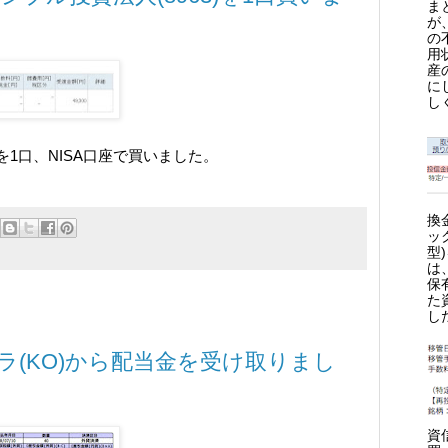
ま
が
の
用
産
に
し
)を1口、NISA口座で買いました。
換
ッ
型
は
保
た
し
ラ(KO)から配当金を受け取りまし
資