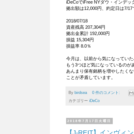
iDeCoでiFree NYダウ・イ
拠出額は12,000円、約定日は7/1
2018/07/18
資産残高 207,304円
拠出金累計 192,000円
損益 15,304円
損益率 8.0％
今月は、以前から気になっていたJ
もう3つほど気になっているのが
あんまり保有銘柄を増やしたくな
ことが矛盾しています。
By
birdsea
0 件のコメント:
カテゴリー
iDeCo
2018年7月17日火曜日
【J-REIT】インヴィ