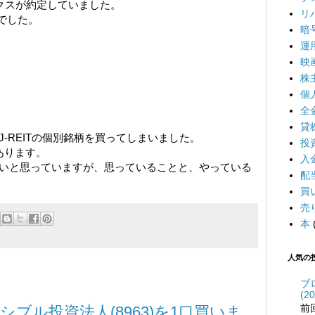
ンデックスが約定していました。
リ
7でした。
暗
運
映
株
個
全
貸
-REITの個別銘柄を買ってしまいました。
投
あります。
入
いと思っていますが、思っていることと、やっている
配
買
売
本
人気の
ブ
(20
前
ンシブル投資法人(8963)を1口買いま