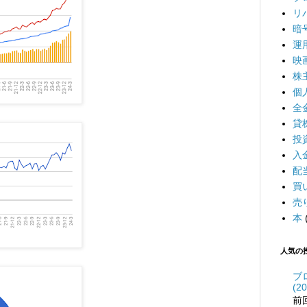
リ
暗
運
映
株
個
全
貸
投
入
配
買
売
本
人気の
ブ
(20
前