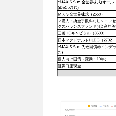
eMAXIS Slim 全世界株式(オー
(iDeCo含む)
ＭＸＳ全世界株式（2559）
＜購入・換金手数料なし＞ニッセ
クスバランスファンド(4資産均等
三菱HCキャピタル（8593）
日本マクドナルドHLDG（2702）
eMAXIS Slim 先進国債券インデッ
む)
個人向け国債（変動・10年）
証券口座現金