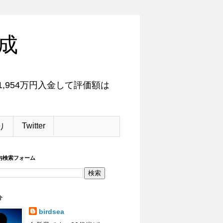
成
,954万円入金して評価額は
Twitter
り
内検索フォーム
介
birdsea