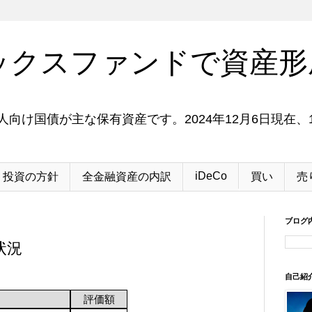
ックスファンドで資産形
向け国債が主な保有資産です。2024年12月6日現在、1
iDeCo
投資の方針
全金融資産の内訳
買い
売
ブログ
状況
自己紹
評価額