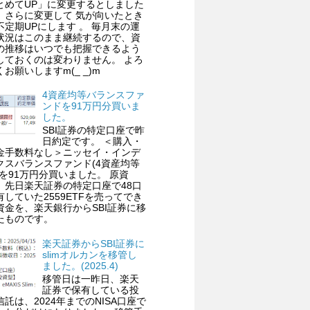
とめてUP」に変更するとしました
、さらに変更して 気が向いたとき
不定期UPにします 。 毎月末の運
状況はこのまま継続するので、資
の推移はいつでも把握できるよう
しておくのは変わりません。 よろ
くお願いしますm(_ _)m
4資産均等バランスファ
ンドを91万円分買いま
した。
SBI証券の特定口座で昨
日約定です。 ＜購入・
金手数料なし＞ニッセイ・インデ
クスバランスファンド(4資産均等
)を91万円分買いました。 原資
、先日楽天証券の特定口座で48口
有していた2559ETFを売ってでき
資金を、楽天銀行からSBI証券に移
たものです。
楽天証券からSBI証券に
slimオルカンを移管し
ました。(2025.4)
移管日は一昨日、楽天
証券で保有している投
信託は、2024年までのNISA口座で