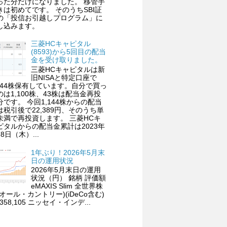
った分だけになりました。 移管手
きは初めてです。 そのうちSBI証
の「投信お引越しプログラム」に
し込みます。
三菱HCキャピタル
(8593)から5回目の配当
金を受け取りました。
三菱HCキャピタルは新
旧NISAと特定口座で
,144株保有しています。自分で買っ
のは1,100株、43株は配当金再投
分です。 今回1,144株からの配当
は税引後で22,389円、そのうち単
未満で再投資します。 三菱HCキ
ピタルからの配当金累計は2023年
8日（木）...
1年ぶり！2026年5月末
日の運用状況
2026年5月末日の運用
状況（円） 銘柄 評価額
eMAXIS Slim 全世界株
(オール・カントリー)(iDeCo含む)
,358,105 ニッセイ・インデ...