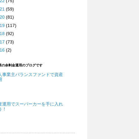
022
(75)
021
(59)
020
(81)
019
(117)
018
(92)
017
(73)
016
(2)
業の余剰金運用のブログです
人事業主バランスファンドで資産
用
産運用でスーパーカーを手に入れ
う！