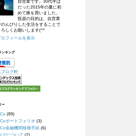
自営業です。30代半ば
だった2015年の夏に初
めて株を買いました。
投資の目的は、自営業
でのんびりした生活をすることで
ろしくお願いします(^^
プロフィールを表示
ランキング
んブログ村
リー
eCo
(89)
DeCoポートフォリオ
(3)
DeCo金融機関移換手続
(6)
ログについて
(2)