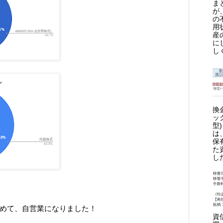
ま
が
の
用
産
に
し
換
ッ
型
は
保
た
し
辞めて、自営業になりました！
資