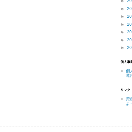
►
2
►
2
►
2
►
2
►
2
►
2
►
2
個人事
個
運
リンク
資
よ