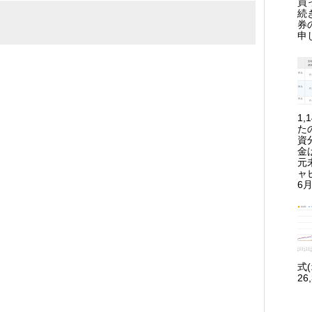
買
続
券
申
1
た
資
金
元
ャ
6月
式
26