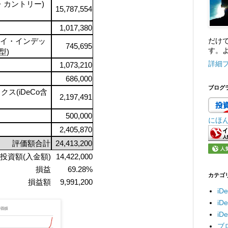
ル・カントリー)
15,787,554
1,017,380
イ・インデッ
だけ
745,695
す。よ
型)
詳細
1,073,210
686,000
ブログ
クス(iDeCo含
2,197,491
500,000
にほ
2,405,870
評価額合計
24,413,200
投資額(入金額)
14,422,000
損益
69.28%
カテゴ
損益額
9,991,200
iD
i
i
ブ