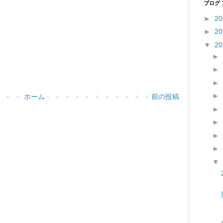
ブログ
►
2
►
2
▼
2
►
►
►
►
ホーム
前の投稿
►
►
►
►
▼