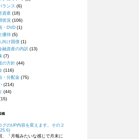
バランス
(6)
号資産
(18)
用状況
(106)
画・DVD
(1)
主優待
(5)
人向け国債
(1)
金融資産の内訳
(13)
株
(7)
資の方針
(44)
金
(116)
当・分配金
(75)
い
(214)
り
(44)
(15)
投稿
ログのUP内容を変えます。その２
25.6)
回、「月報みたいな感じで月末に