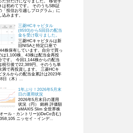
った分だけになりました。 移管手
きは初めてです。 そのうちSBI証
の「投信お引越しプログラム」に
し込みます。
三菱HCキャピタル
(8593)から5回目の配当
金を受け取りました。
三菱HCキャピタルは新
旧NISAと特定口座で
,144株保有しています。自分で買っ
のは1,100株、43株は配当金再投
分です。 今回1,144株からの配当
は税引後で22,389円、そのうち単
未満で再投資します。 三菱HCキ
ピタルからの配当金累計は2023年
8日（木）...
1年ぶり！2026年5月末
日の運用状況
2026年5月末日の運用
状況（円） 銘柄 評価額
eMAXIS Slim 全世界株
(オール・カントリー)(iDeCo含む)
,358,105 ニッセイ・インデ...