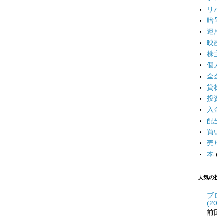
リ
暗
運
映
株
個
全
貸
投
入
配
買
売
本
人気の
ブ
(20
前