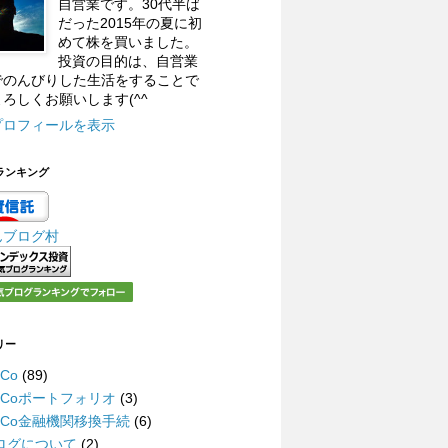
自営業です。30代半ば
だった2015年の夏に初
めて株を買いました。
投資の目的は、自営業
でのんびりした生活をすることで
ろしくお願いします(^^
プロフィールを表示
ランキング
んブログ村
リー
eCo
(89)
DeCoポートフォリオ
(3)
DeCo金融機関移換手続
(6)
ログについて
(2)