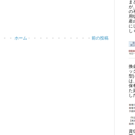
ま
が
の
用
産
に
し
ホーム
前の投稿
換
ッ
型
は
保
た
し
資