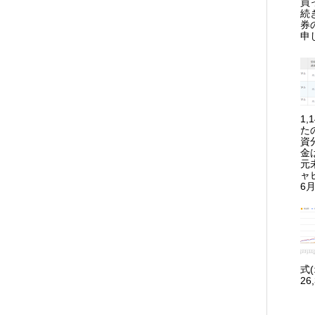
買
続
券
申
1
た
資
金
元
ャ
6月
式
26