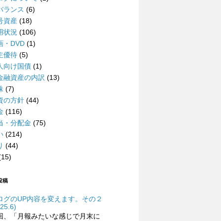
バランス
(6)
号資産
(18)
用状況
(106)
画・DVD
(1)
主優待
(5)
人向け国債
(1)
金融資産の内訳
(13)
株
(7)
資の方針
(44)
金
(116)
当・分配金
(75)
い
(214)
り
(44)
(15)
投稿
ログのUP内容を変えます。その２
25.6)
回、「月報みたいな感じで月末に