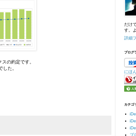
だけ
す。よ
詳細
ブログ
デックスの約定です。
0でした。
にほ
カテゴ
iD
i
i
ブ