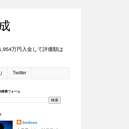
成
,954万円入金して評価額は
Twitter
り
内検索フォーム
介
birdsea