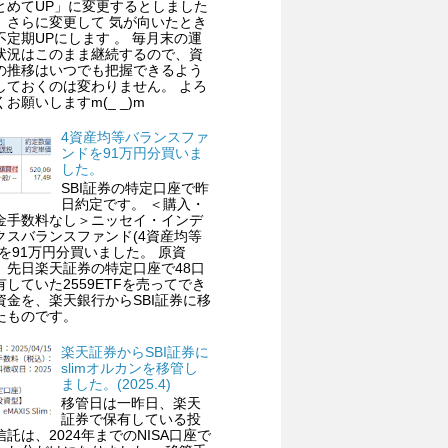
とめてUP」に変更するとしました
、さらに変更して 気が向いたとき
不定期UPにします 。 毎月末の運
状況はこのまま継続するので、資
の推移はいつでも把握できるよう
しておくのは変わりません。 よろ
くお願いしますm(_ _)m
4資産均等バランスファ
ンドを91万円分買いま
した。
SBI証券の特定口座で昨
日約定です。 ＜購入・
金手数料なし＞ニッセイ・インデ
クスバランスファンド(4資産均等
)を91万円分買いました。 原資
、先日楽天証券の特定口座で48口
有していた2559ETFを売ってでき
資金を、楽天銀行からSBI証券に移
たものです。
楽天証券からSBI証券に
slimオルカンを移管し
ました。(2025.4)
移管日は一昨日、楽天
証券で保有している投
信託は、2024年までのNISA口座で