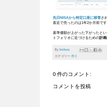
先日NISAから特定口座に移管
され
直近で売ったのは1年2か月前です
基準価額が上がった下がったとい
トフォリオに近づけるための
計画
By
birdsea
カテゴリー
売り
0 件のコメント:
コメントを投稿