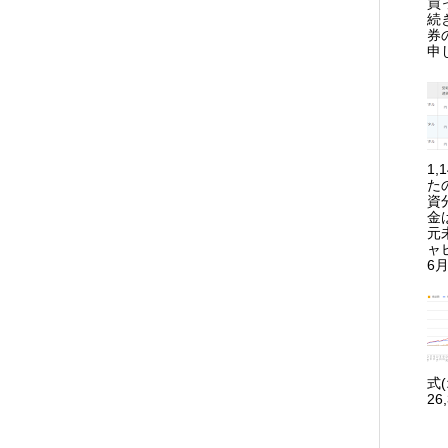
買
続
券
申
1
た
資
金
元
ャ
6月
式
26