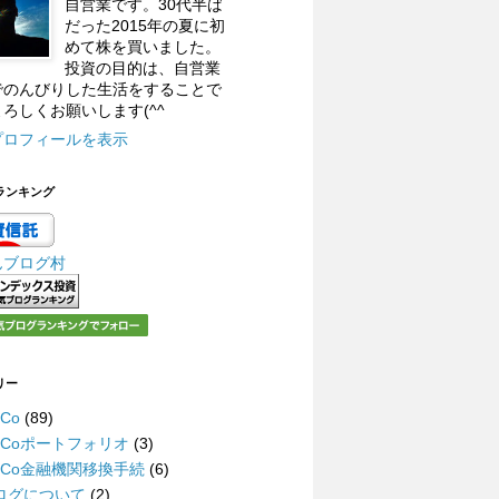
自営業です。30代半ば
だった2015年の夏に初
めて株を買いました。
投資の目的は、自営業
でのんびりした生活をすることで
ろしくお願いします(^^
プロフィールを表示
ランキング
んブログ村
リー
eCo
(89)
DeCoポートフォリオ
(3)
DeCo金融機関移換手続
(6)
ログについて
(2)