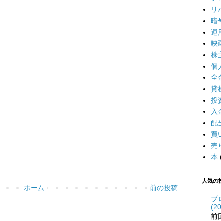
リ
暗
運
映
株
個
全
貸
投
入
配
買
売
本
人気の
ホーム
前の投稿
ブ
(20
前