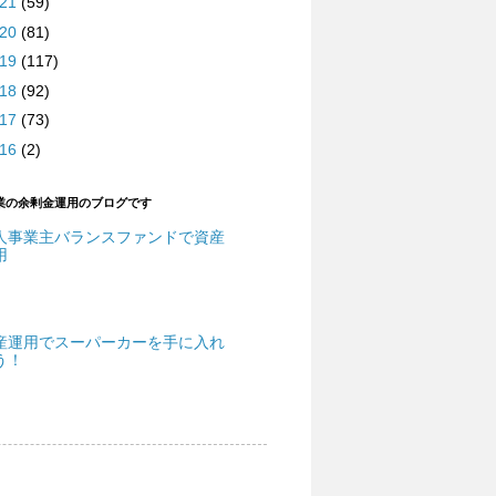
021
(59)
020
(81)
019
(117)
018
(92)
017
(73)
016
(2)
業の余剰金運用のブログです
人事業主バランスファンドで資産
用
産運用でスーパーカーを手に入れ
う！