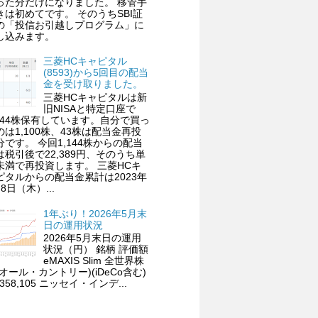
った分だけになりました。 移管手
きは初めてです。 そのうちSBI証
の「投信お引越しプログラム」に
し込みます。
三菱HCキャピタル
(8593)から5回目の配当
金を受け取りました。
三菱HCキャピタルは新
旧NISAと特定口座で
,144株保有しています。自分で買っ
のは1,100株、43株は配当金再投
分です。 今回1,144株からの配当
は税引後で22,389円、そのうち単
未満で再投資します。 三菱HCキ
ピタルからの配当金累計は2023年
8日（木）...
1年ぶり！2026年5月末
日の運用状況
2026年5月末日の運用
状況（円） 銘柄 評価額
eMAXIS Slim 全世界株
(オール・カントリー)(iDeCo含む)
,358,105 ニッセイ・インデ...