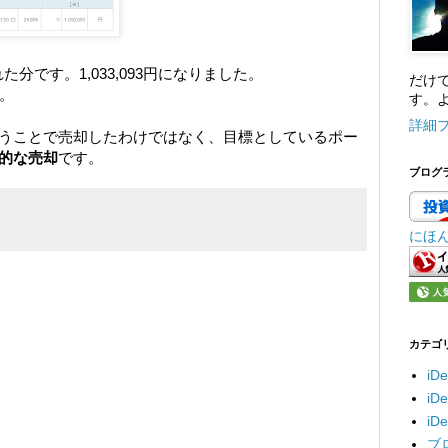
た分です。1,033,093円になりました。
だけ
。
す。よ
詳細
うことで売却したわけではなく、目標としているポー
的な売却
です。
ブログ
にほ
カテゴ
iD
i
i
ブ