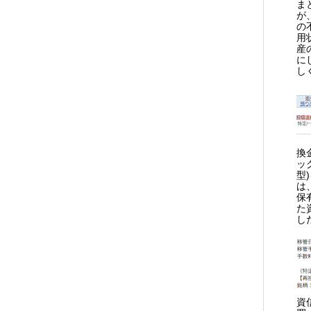
ま
が
の
用
産
に
し
換
ッ
型
は
保
た
し
資