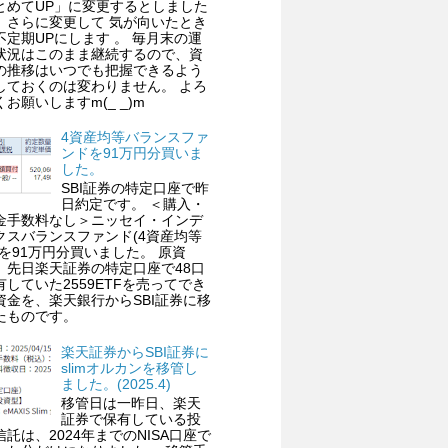
とめてUP」に変更するとしました
、さらに変更して 気が向いたとき
不定期UPにします 。 毎月末の運
状況はこのまま継続するので、資
の推移はいつでも把握できるよう
しておくのは変わりません。 よろ
くお願いしますm(_ _)m
4資産均等バランスファ
ンドを91万円分買いま
した。
SBI証券の特定口座で昨
日約定です。 ＜購入・
金手数料なし＞ニッセイ・インデ
クスバランスファンド(4資産均等
)を91万円分買いました。 原資
、先日楽天証券の特定口座で48口
有していた2559ETFを売ってでき
資金を、楽天銀行からSBI証券に移
たものです。
楽天証券からSBI証券に
slimオルカンを移管し
ました。(2025.4)
移管日は一昨日、楽天
証券で保有している投
信託は、2024年までのNISA口座で