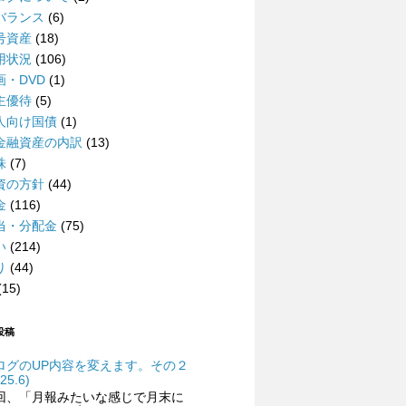
バランス
(6)
号資産
(18)
用状況
(106)
画・DVD
(1)
主優待
(5)
人向け国債
(1)
金融資産の内訳
(13)
株
(7)
資の方針
(44)
金
(116)
当・分配金
(75)
い
(214)
り
(44)
(15)
投稿
ログのUP内容を変えます。その２
25.6)
回、「月報みたいな感じで月末に