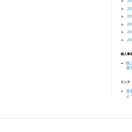
►
2
►
2
►
2
►
2
►
2
►
2
個人事
個
運
リンク
資
よ