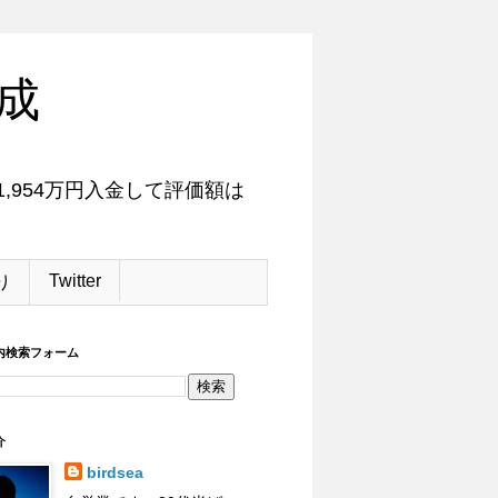
成
,954万円入金して評価額は
Twitter
り
内検索フォーム
介
birdsea