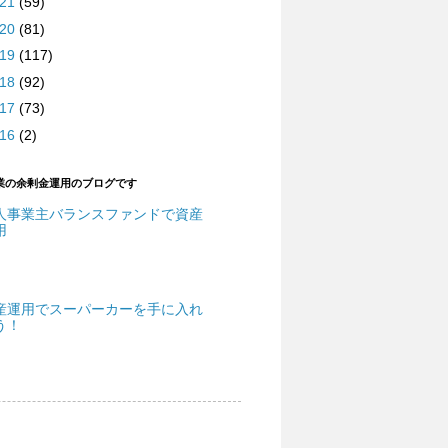
021
(59)
020
(81)
019
(117)
018
(92)
017
(73)
016
(2)
業の余剰金運用のブログです
人事業主バランスファンドで資産
用
産運用でスーパーカーを手に入れ
う！