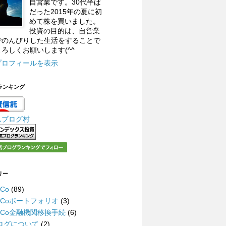
自営業です。30代半ば
だった2015年の夏に初
めて株を買いました。
投資の目的は、自営業
でのんびりした生活をすることで
ろしくお願いします(^^
プロフィールを表示
ランキング
んブログ村
リー
eCo
(89)
DeCoポートフォリオ
(3)
DeCo金融機関移換手続
(6)
ログについて
(2)