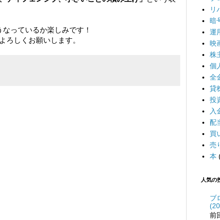
リ
暗
うなっているか楽しみです！
運
よろしくお願いします。
映
株
個
全
貸
投
入
配
買
売
本
人気の
ブ
(20
前