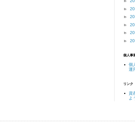
►
2
►
2
►
2
►
2
►
2
►
2
個人事
個
運
リンク
資
よ