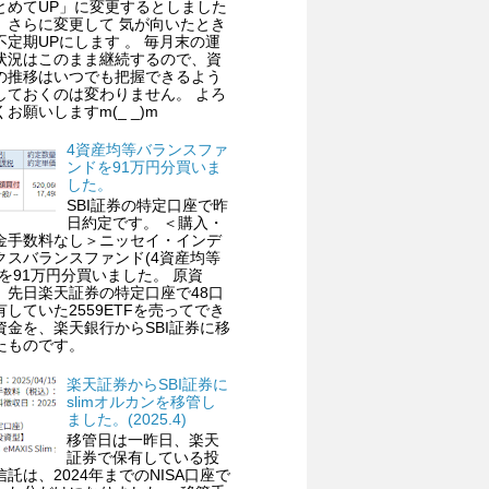
とめてUP」に変更するとしました
、さらに変更して 気が向いたとき
不定期UPにします 。 毎月末の運
状況はこのまま継続するので、資
の推移はいつでも把握できるよう
しておくのは変わりません。 よろ
くお願いしますm(_ _)m
4資産均等バランスファ
ンドを91万円分買いま
した。
SBI証券の特定口座で昨
日約定です。 ＜購入・
金手数料なし＞ニッセイ・インデ
クスバランスファンド(4資産均等
)を91万円分買いました。 原資
、先日楽天証券の特定口座で48口
有していた2559ETFを売ってでき
資金を、楽天銀行からSBI証券に移
たものです。
楽天証券からSBI証券に
slimオルカンを移管し
ました。(2025.4)
移管日は一昨日、楽天
証券で保有している投
信託は、2024年までのNISA口座で