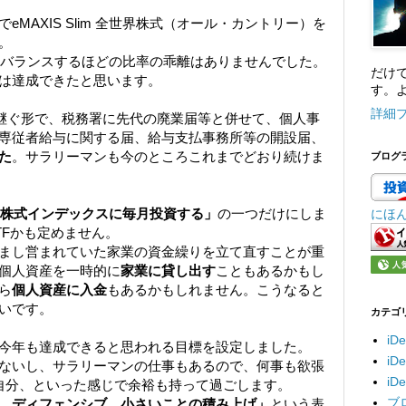
。
MAXIS Slim 全世界株式（オール・カントリー）を
。
てリバランスするほどの比率の乖離はありませんでした。
だけ
は達成できたと思います。
す。よ
詳細
き継ぐ形で、税務署に先代の廃業届等と併せて、個人事
専従者給与に関する届、給与支払事務所等の開設届、
た
。サラリーマンも今のところこれまでどおり続けま
ブログ
株式インデックスに毎月投資する」
の一つだけにしま
にほ
TFかも定めません。
まし営まれていた家業の資金繰りを立て直すことが重
個人資産を一時的に
家業に貸し出す
こともあるかもし
ら
個人資産に入金
もあるかもしれません。こうなると
いです。
カテゴ
iD
今年も達成できると思われる目標を設定しました。
i
ないし、サラリーマンの仕事もあるので、何事も欲張
i
自分、といった感じで余裕も持って過ごします。
ブ
、ディフェンシブ、小さいことの積み上げ」
という表