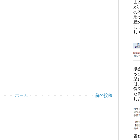
ま
が
の
用
産
に
し
換
ッ
型
は
保
た
ホーム
前の投稿
し
資