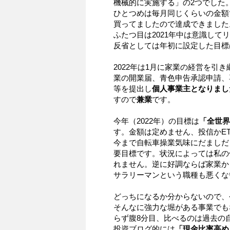
機械的に実施する」の2つでした
ひとつめは毎月同じくらいの金額でe
買ってましたので達成できました
ふたつ目は2021年中は意識し
反省としては年初に設定した目標
2022年は1月に家業の経営を引
業の開業届、青色申告承認申請、
等を提出し
個人事業主となりまし
すので
兼業
です。
今年（2022年）の目標は
「全世界
す。金額は定めません、投信かE
今まで自転車操業気味にだましだ
要目標です。状況によっては私の
れません。逆に好調ならば家業か
サラリーマンという職種も悪くな
どっちになるか分からないので、
そんなに強力な堀がある事業でも
らず腹8分目、比べるのは過去の
投資ブログ的には
「現金比率高め