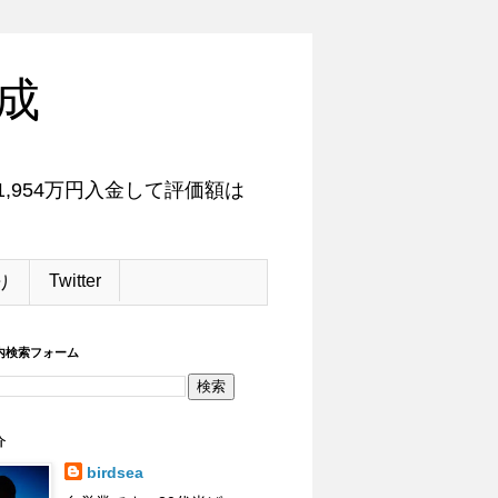
成
,954万円入金して評価額は
Twitter
り
内検索フォーム
介
birdsea