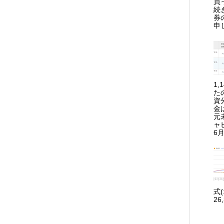
買
続
券
申
1
た
資
金
元
ャ
6月
式
26