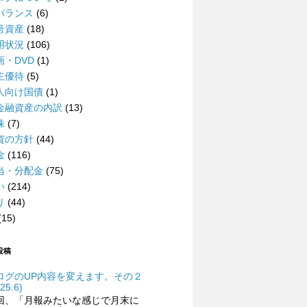
バランス
(6)
号資産
(18)
用状況
(106)
画・DVD
(1)
主優待
(5)
人向け国債
(1)
金融資産の内訳
(13)
株
(7)
資の方針
(44)
金
(116)
当・分配金
(75)
い
(214)
り
(44)
(15)
投稿
ログのUP内容を変えます。その２
25.6)
回、「月報みたいな感じで月末に