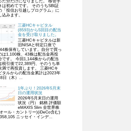
った分だけになりました。 移管手
きは初めてです。 そのうちSBI証
の「投信お引越しプログラム」に
し込みます。
三菱HCキャピタル
(8593)から5回目の配当
金を受け取りました。
三菱HCキャピタルは新
旧NISAと特定口座で
,144株保有しています。自分で買っ
のは1,100株、43株は配当金再投
分です。 今回1,144株からの配当
は税引後で22,389円、そのうち単
未満で再投資します。 三菱HCキ
ピタルからの配当金累計は2023年
8日（木）...
1年ぶり！2026年5月末
日の運用状況
2026年5月末日の運用
状況（円） 銘柄 評価額
eMAXIS Slim 全世界株
(オール・カントリー)(iDeCo含む)
,358,105 ニッセイ・インデ...