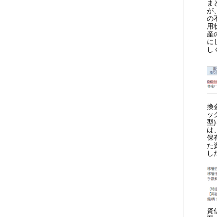
ま
が
の
用
産
に
し
換
ッ
型
は
保
た
し
資