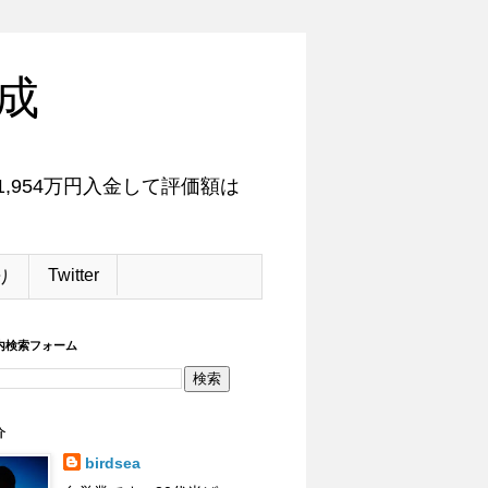
成
,954万円入金して評価額は
Twitter
り
内検索フォーム
介
birdsea