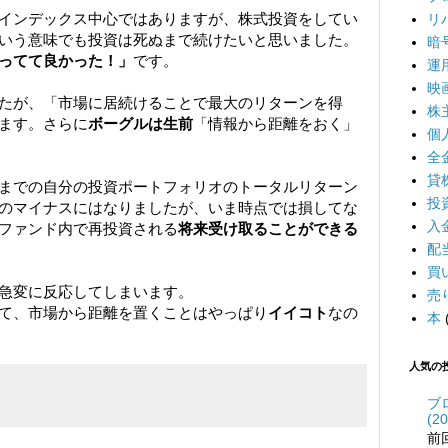
インデックス中心ではありますが、株式投資をしてい
リ
いう意味でも投資は死ぬまで続けたいと思いました。
暗
ってて良かった！」
です。
運
映
たが、「市場に居続けることで最大のリターンを得
株
ます。さらに
ボーグルは生前
「情報から距離をおく」
個
全
貸
までの自分の投資ポートフォリオのトータルリターン
投
のマイナスにはなりましたが、いま時点では損してな
入
ファンド内で再投資される
将来受け取ることができる
配
買
急変に反応してしまいます。
売
て、市場から距離を置くことはやっぱり
イイコト
なの
本
人気の
ブ
(20
前