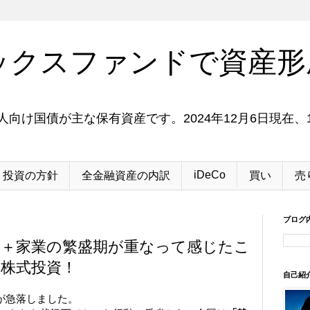
ックスファンドで資産形
向け国債が主な保有資産です。2024年12月6日現在、1
iDeCo
投資の方針
全金融資産の内訳
買い
売
ブログ
＋家業の繁盛期が重なって感じたこ
株式投資！
自己紹
価が急落しました。