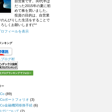
自営業です。30代半ば
だった2015年の夏に初
めて株を買いました。
投資の目的は、自営業
でのんびりした生活をすることで
ろしくお願いします(^^
プロフィールを表示
ランキング
んブログ村
リー
eCo
(89)
DeCoポートフォリオ
(3)
DeCo金融機関移換手続
(6)
ログについて
(2)