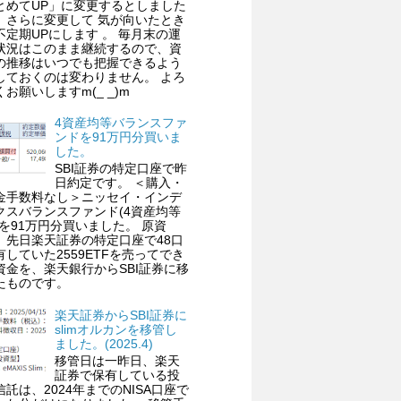
とめてUP」に変更するとしました
、さらに変更して 気が向いたとき
不定期UPにします 。 毎月末の運
状況はこのまま継続するので、資
の推移はいつでも把握できるよう
しておくのは変わりません。 よろ
くお願いしますm(_ _)m
4資産均等バランスファ
ンドを91万円分買いま
した。
SBI証券の特定口座で昨
日約定です。 ＜購入・
金手数料なし＞ニッセイ・インデ
クスバランスファンド(4資産均等
)を91万円分買いました。 原資
、先日楽天証券の特定口座で48口
有していた2559ETFを売ってでき
資金を、楽天銀行からSBI証券に移
たものです。
楽天証券からSBI証券に
slimオルカンを移管し
ました。(2025.4)
移管日は一昨日、楽天
証券で保有している投
信託は、2024年までのNISA口座で