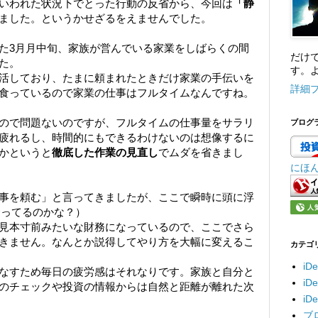
いわれた状況下でとった行動の反省から、今回は
「静
ました。というかせざるをえませんでした。
た3月月中旬、家族が営んでいる家業をしばらくの間
だけ
た。
す。よ
活しており、たまに頼まれたときだけ家業の手伝いを
詳細
食っているので家業の仕事はフルタイムなんですね。
ので問題ないのですが、フルタイムの仕事量をサラリ
ブログ
疲れるし、時間的にもできるわけないのは想像するに
かというと
徹底した作業の見直し
でムダを省きまし
にほ
事を頼む」と言ってきましたが、ここで瞬時に頭に浮
合ってるのかな？）
見本寸前みたいな財務になっているので、ここでさら
きません。なんとか説得してやり方を大幅に変えるこ
カテゴ
iD
なすため毎日の疲労感はそれなりです。家族と自分と
i
のチェックや投資の情報からは自然と距離が離れた次
i
ブ