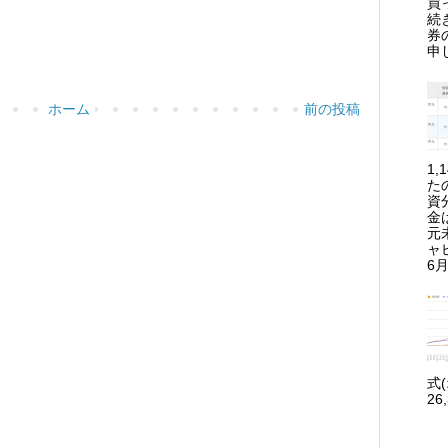
買
続
券
申
ホーム
前の投稿
1
た
資
金
元
ャ
6月
式
26