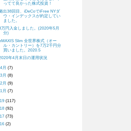
ってて良かった株式投資！
拠出38回目、iDeCoでiFree NYダ
ウ・インデックスが約定してい
ました。
8万円入金しました。(2020年5月
分)
eMAXIS Slim 全世界株式（オー
ル・カントリー）を7万2千円分
買いました。2020.5
2020年4月末日の運用状況
4月
(7)
3月
(8)
2月
(9)
1月
(7)
019
(117)
018
(92)
017
(73)
016
(2)