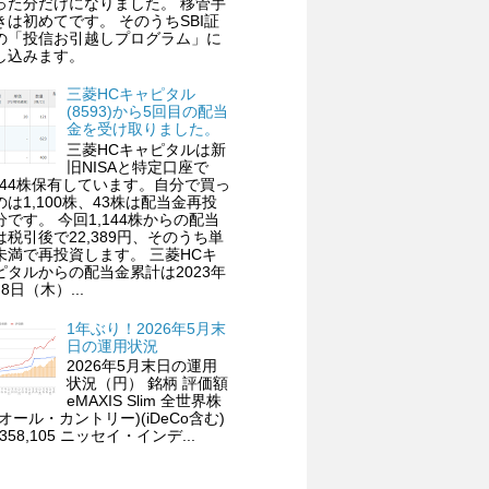
った分だけになりました。 移管手
きは初めてです。 そのうちSBI証
の「投信お引越しプログラム」に
し込みます。
三菱HCキャピタル
(8593)から5回目の配当
金を受け取りました。
三菱HCキャピタルは新
旧NISAと特定口座で
,144株保有しています。自分で買っ
のは1,100株、43株は配当金再投
分です。 今回1,144株からの配当
は税引後で22,389円、そのうち単
未満で再投資します。 三菱HCキ
ピタルからの配当金累計は2023年
8日（木）...
1年ぶり！2026年5月末
日の運用状況
2026年5月末日の運用
状況（円） 銘柄 評価額
eMAXIS Slim 全世界株
(オール・カントリー)(iDeCo含む)
,358,105 ニッセイ・インデ...