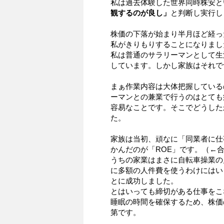
私は過去体験した世界同時株安と
観するのが良し」
と判断し実行し
株価の下落が始まり半月ほど経っ
私がきりもりすることになりまし
私は普通のサラリーマンとして生
しています。しかし家族はそれで
まぁ作業内容は大体把握している
ーマンとの兼業で行うのはとても
容易なことです。そこでどうした
た。
家族は当初、頑なに「同業者に仕
かんだのが「ROE」です。（←
うちの家業はまさに自転車操業の
に多額の人件費を使うわけにはい
とに成功しました。
とはいっても締切がある仕事をこ
睡眠の時間を確保するため、株価
第です。