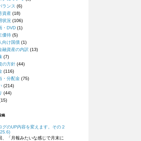
バランス
(6)
号資産
(18)
用状況
(106)
画・DVD
(1)
主優待
(5)
人向け国債
(1)
金融資産の内訳
(13)
株
(7)
資の方針
(44)
金
(116)
当・分配金
(75)
い
(214)
り
(44)
(15)
投稿
ログのUP内容を変えます。その２
25.6)
回、「月報みたいな感じで月末に