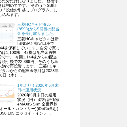
った分だけになりました。 移管手
きは初めてです。 そのうちSBI証
の「投信お引越しプログラム」に
し込みます。
三菱HCキャピタル
(8593)から5回目の配当
金を受け取りました。
三菱HCキャピタルは新
旧NISAと特定口座で
,144株保有しています。自分で買っ
のは1,100株、43株は配当金再投
分です。 今回1,144株からの配当
は税引後で22,389円、そのうち単
未満で再投資します。 三菱HCキ
ピタルからの配当金累計は2023年
8日（木）...
1年ぶり！2026年5月末
日の運用状況
2026年5月末日の運用
状況（円） 銘柄 評価額
eMAXIS Slim 全世界株
(オール・カントリー)(iDeCo含む)
,358,105 ニッセイ・インデ...