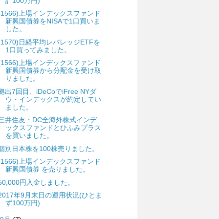
計100万円)
(1566)上場インデックスファンド
新興国債券をNISAで1口買いま
した。
(1570)日経平均レバレッジETFを
1口買ってみました。
(1566)上場インデックスファンド
新興国債券から分配金を受け取
りました。
拠出7回目、iDeCoでiFree NYダ
ウ・インデックスが約定してい
ました。
三井住友・DC全海外株式インデ
ックスファンドとひふみプラス
を買いました。
個別日本株を100株売りました。
(1566)上場インデックスファンド
新興国債券 を売りました。
50,000円入金しました。
2017年9月末日の運用状況(ひとま
ず100万円)