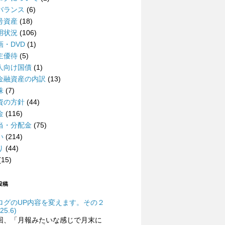
バランス
(6)
号資産
(18)
用状況
(106)
画・DVD
(1)
主優待
(5)
人向け国債
(1)
金融資産の内訳
(13)
株
(7)
資の方針
(44)
金
(116)
当・分配金
(75)
い
(214)
り
(44)
(15)
投稿
ログのUP内容を変えます。その２
25.6)
回、「月報みたいな感じで月末に