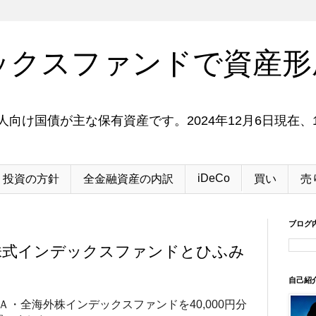
ックスファンドで資産形
向け国債が主な保有資産です。2024年12月6日現在、1
iDeCo
投資の方針
全金融資産の内訳
買い
売
ブログ
株式インデックスファンドとひふみ
。
自己紹
Ａ・全海外株インデックスファンド
を40,000円分