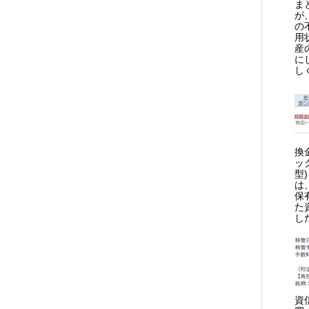
ま
が
の
用
産
に
し
換
ッ
型
は
保
た
し
資