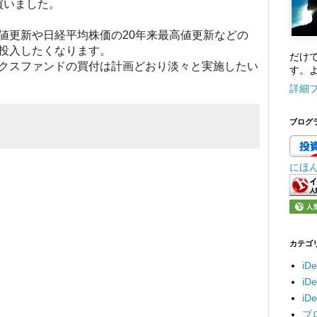
買いました。
値更新や日経平均株価の20年来最高値更新などの
投入したくなります。
だけ
クスファンドの買付は計画どおり淡々と実施したい
す。よ
詳細
ブログ
にほ
カテゴ
iD
i
i
ブ