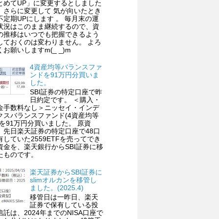
とめてUP」に変更するとしました
、さらに変更して 気が向いたとき
不定期UPにします 。 毎月末の運
状況はこのまま継続するので、資
の推移はいつでも把握できるよう
しておくのは変わりません。 よろ
くお願いしますm(_ _)m
4資産均等バランスファ
ンドを91万円分買いま
した。
SBI証券の特定口座で昨
日約定です。 ＜購入・
金手数料なし＞ニッセイ・インデ
クスバランスファンド(4資産均等
)を91万円分買いました。 原資
、先日楽天証券の特定口座で48口
有していた2559ETFを売ってでき
資金を、楽天銀行からSBI証券に移
たものです。
楽天証券からSBI証券に
slimオルカンを移管し
ました。(2025.4)
移管日は一昨日、楽天
証券で保有している投
信託は、2024年までのNISA口座で