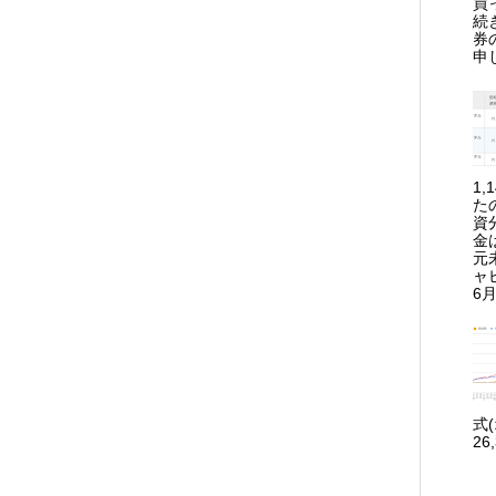
買
続
券
申
1
た
資
金
元
ャ
6月
式
26