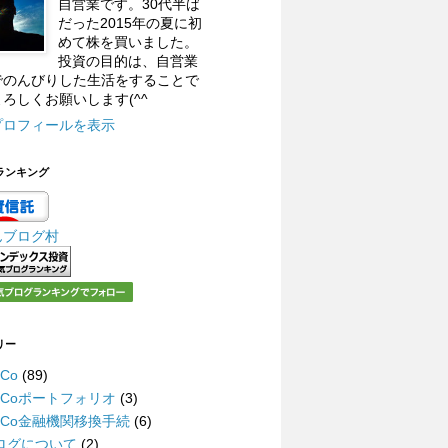
自営業です。30代半ば
だった2015年の夏に初
めて株を買いました。
投資の目的は、自営業
でのんびりした生活をすることで
ろしくお願いします(^^
プロフィールを表示
ランキング
んブログ村
リー
eCo
(89)
DeCoポートフォリオ
(3)
DeCo金融機関移換手続
(6)
ログについて
(2)