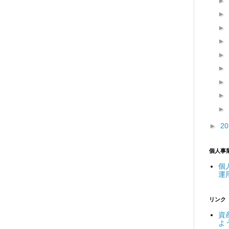
►
►
►
►
►
►
►
►
►
►
2
個人事
個
運
リンク
資
よ