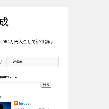
成
,954万円入金して評価額は
Twitter
り
内検索フォーム
介
birdsea