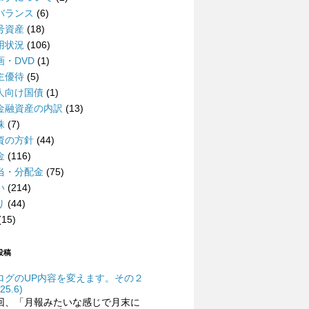
バランス
(6)
号資産
(18)
用状況
(106)
画・DVD
(1)
主優待
(5)
人向け国債
(1)
金融資産の内訳
(13)
株
(7)
資の方針
(44)
金
(116)
当・分配金
(75)
い
(214)
り
(44)
(15)
投稿
ログのUP内容を変えます。その２
25.6)
回、「月報みたいな感じで月末に