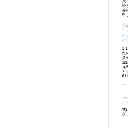
買
続
券
申
1
た
資
金
元
ャ
6月
式
26