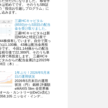
った分だけになりました。 移管手
きは初めてです。 そのうちSBI証
の「投信お引越しプログラム」に
し込みます。
三菱HCキャピタル
(8593)から5回目の配当
金を受け取りました。
三菱HCキャピタルは新
旧NISAと特定口座で
,144株保有しています。自分で買っ
のは1,100株、43株は配当金再投
分です。 今回1,144株からの配当
は税引後で22,389円、そのうち単
未満で再投資します。 三菱HCキ
ピタルからの配当金累計は2023年
8日（木）...
1年ぶり！2026年5月末
日の運用状況
2026年5月末日の運用
状況（円） 銘柄 評価額
eMAXIS Slim 全世界株
(オール・カントリー)(iDeCo含む)
,358,105 ニッセイ・インデ...