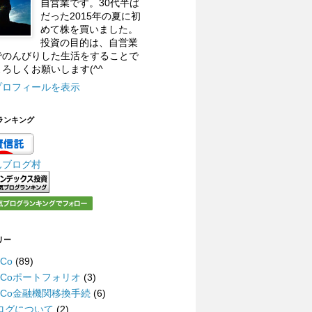
自営業です。30代半ば
だった2015年の夏に初
めて株を買いました。
投資の目的は、自営業
でのんびりした生活をすることで
ろしくお願いします(^^
プロフィールを表示
ランキング
んブログ村
リー
eCo
(89)
DeCoポートフォリオ
(3)
DeCo金融機関移換手続
(6)
ログについて
(2)