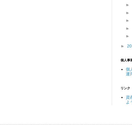
►
►
►
►
►
►
2
個人事
個
運
リンク
資
よ