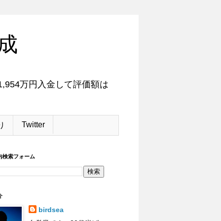
成
,954万円入金して評価額は
Twitter
り
内検索フォーム
介
birdsea