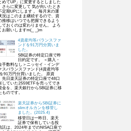
とめてUP」に変更するとしました
、さらに変更して 気が向いたとき
不定期UPにします 。 毎月末の運
状況はこのまま継続するので、資
の推移はいつでも把握できるよう
しておくのは変わりません。 よろ
くお願いしますm(_ _)m
4資産均等バランスファ
ンドを91万円分買いま
した。
SBI証券の特定口座で昨
日約定です。 ＜購入・
金手数料なし＞ニッセイ・インデ
クスバランスファンド(4資産均等
)を91万円分買いました。 原資
、先日楽天証券の特定口座で48口
有していた2559ETFを売ってでき
資金を、楽天銀行からSBI証券に移
たものです。
楽天証券からSBI証券に
slimオルカンを移管し
ました。(2025.4)
移管日は一昨日、楽天
証券で保有している投
信託は、2024年までのNISA口座で