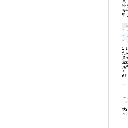
買
続
券
申
1
た
資
金
元
ャ
6月
式
26