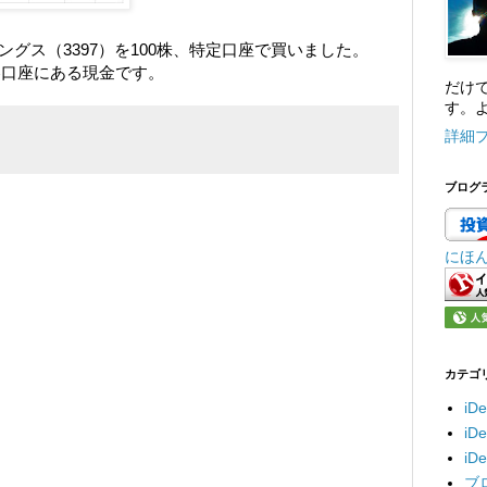
グス（3397）を100株、特定口座で買いました。
証券口座にある現金です。
だけ
す。よ
詳細
ブログ
にほ
カテゴ
iD
i
i
ブ