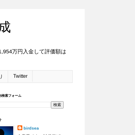
成
,954万円入金して評価額は
Twitter
り
内検索フォーム
介
birdsea