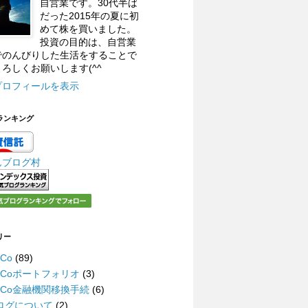
自営業です。30代半ば
だった2015年の夏に初
めて株を買いました。
投資の目的は、自営業
でのんびりした生活をすることで
ろしくお願いします(^^
プロフィールを表示
ランキング
んブログ村
リー
eCo
(89)
DeCoポートフォリオ
(3)
DeCo金融機関移換手続
(6)
ログについて
(2)