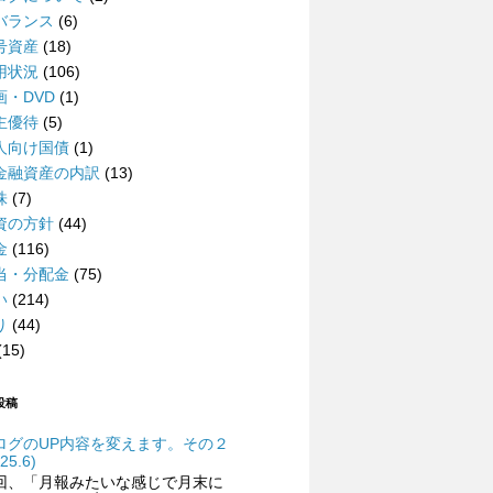
バランス
(6)
号資産
(18)
用状況
(106)
画・DVD
(1)
主優待
(5)
人向け国債
(1)
金融資産の内訳
(13)
株
(7)
資の方針
(44)
金
(116)
当・分配金
(75)
い
(214)
り
(44)
(15)
投稿
ログのUP内容を変えます。その２
25.6)
回、「月報みたいな感じで月末に