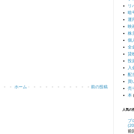
リ
暗
運
映
株
個
全
貸
投
入
配
買
ホーム
前の投稿
売
本
人気の
ブ
(20
前