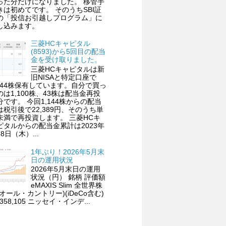
った分だけになりました。 移管手
きは初めてです。 そのうちSBI証
の「投信お引越しプログラム」に
し込みます。
三菱HCキャピタル
(8593)から5回目の配当
金を受け取りました。
三菱HCキャピタルは新
旧NISAと特定口座で
,144株保有しています。自分で買っ
のは1,100株、43株は配当金再投
分です。 今回1,144株からの配当
は税引後で22,389円、そのうち単
未満で再投資します。 三菱HCキ
ピタルからの配当金累計は2023年
8日（木）...
1年ぶり！2026年5月末
日の運用状況
2026年5月末日の運用
状況（円） 銘柄 評価額
eMAXIS Slim 全世界株
(オール・カントリー)(iDeCo含む)
,358,105 ニッセイ・インデ...