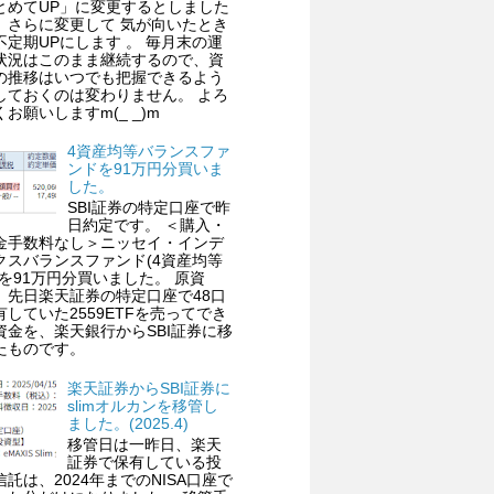
とめてUP」に変更するとしました
、さらに変更して 気が向いたとき
不定期UPにします 。 毎月末の運
状況はこのまま継続するので、資
の推移はいつでも把握できるよう
しておくのは変わりません。 よろ
くお願いしますm(_ _)m
4資産均等バランスファ
ンドを91万円分買いま
した。
SBI証券の特定口座で昨
日約定です。 ＜購入・
金手数料なし＞ニッセイ・インデ
クスバランスファンド(4資産均等
)を91万円分買いました。 原資
、先日楽天証券の特定口座で48口
有していた2559ETFを売ってでき
資金を、楽天銀行からSBI証券に移
たものです。
楽天証券からSBI証券に
slimオルカンを移管し
ました。(2025.4)
移管日は一昨日、楽天
証券で保有している投
信託は、2024年までのNISA口座で