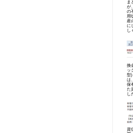
ま
が
の
用
産
に
し
換
ッ
型
は
保
た
し
資