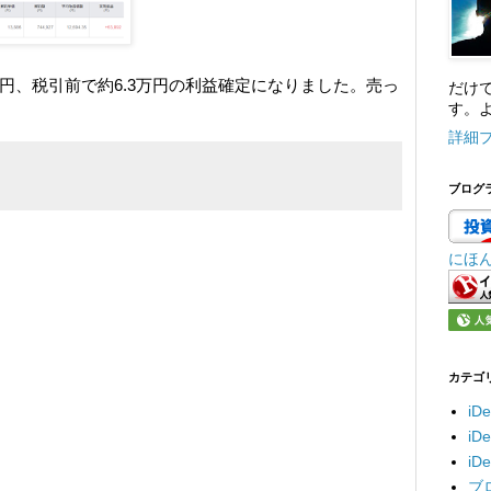
円、税引前で約6.3万円の利益確定になりました。売っ
だけ
す。よ
詳細
ブログ
にほ
カテゴ
iD
i
i
ブ