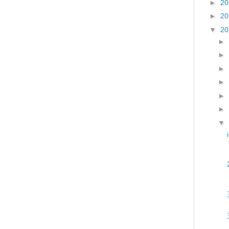
►
2
►
2
▼
2
►
►
►
►
►
►
▼