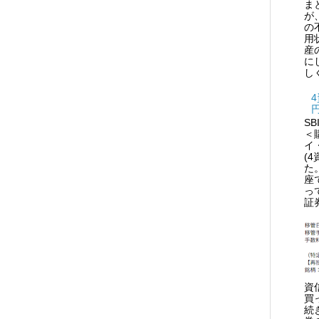
ま
が
の
用
産
に
し
S
＜
イ
(
た
座
っ
証
資
買
続