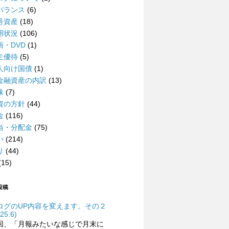
バランス
(6)
号資産
(18)
用状況
(106)
画・DVD
(1)
主優待
(5)
人向け国債
(1)
金融資産の内訳
(13)
株
(7)
資の方針
(44)
金
(116)
当・分配金
(75)
い
(214)
り
(44)
(15)
投稿
ログのUP内容を変えます。その２
25.6)
回、「月報みたいな感じで月末に