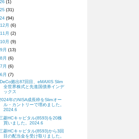
026
(1)
025
(31)
024
(94)
12月
(6)
11月
(2)
10月
(9)
9月
(13)
8月
(6)
7月
(6)
6月
(7)
iDeCo拠出87回目、eMAXIS Slim
全世界株式と先進国債券インデ
ックス
2024年のNISA成長枠をSlimオー
ル・カントリーで埋めました。
2024.6
三菱HCキャピタル(8593)を20株
買いました。2024.6
三菱HCキャピタル(8593)から3回
目の配当金を受け取りました。