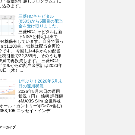
の「投信お引越しプログラム」に
し込みます。
三菱HCキャピタル
(8593)から5回目の配当
金を受け取りました。
三菱HCキャピタルは新
旧NISAと特定口座で
,144株保有しています。自分で買っ
のは1,100株、43株は配当金再投
分です。 今回1,144株からの配当
は税引後で22,389円、そのうち単
未満で再投資します。 三菱HCキ
ピタルからの配当金累計は2023年
8日（木）...
1年ぶり！2026年5月末
日の運用状況
2026年5月末日の運用
状況（円） 銘柄 評価額
eMAXIS Slim 全世界株
(オール・カントリー)(iDeCo含む)
,358,105 ニッセイ・インデ...
 アーカイブ