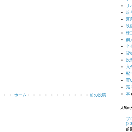
リ
暗
運
映
株
個
全
貸
投
入
配
買
売
本
ホーム
前の投稿
人気の
ブ
(20
前