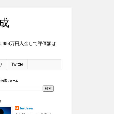
成
,954万円入金して評価額は
Twitter
り
内検索フォーム
介
birdsea