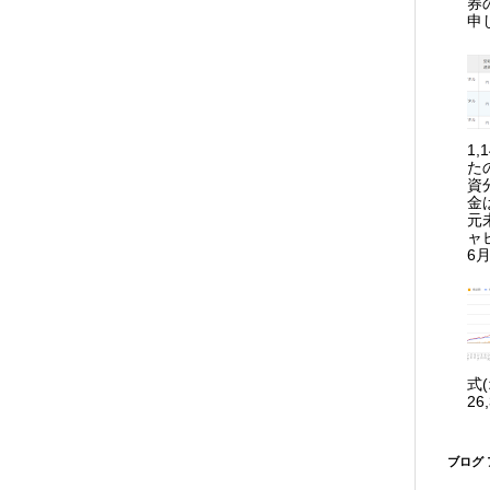
券
申
1
た
資
金
元
ャ
6月
式
26
ブログ