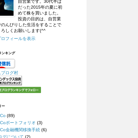
自営業です。30代半ば
だった2015年の夏に初
めて株を買いました。
投資の目的は、自営業
でのんびりした生活をすることで
ろしくお願いします(^^
プロフィールを表示
ランキング
んブログ村
リー
eCo
(89)
DeCoポートフォリオ
(3)
DeCo金融機関移換手続
(6)
ログについて
(2)