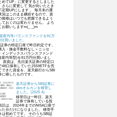
とめてUP」に変更するとしました
、さらに変更して 気が向いたとき
不定期UPにします 。 毎月末の運
状況はこのまま継続するので、資
の推移はいつでも把握できるよう
しておくのは変わりません。 よろ
くお願いしますm(_ _)m
4資産均等バランスファンドを91万
円分買いました。
BI証券の特定口座で昨日約定です。
購入・換金手数料なし＞ニッセ
・インデックスバランスファンド
4資産均等型)を91万円分買いまし
。 原資は、先日楽天証券の特定口
で48口保有していた2559ETFを売
てできた資金を、楽天銀行からSBI
券に移したものです。
楽天証券からSBI証券に
slimオルカンを移管し
ました。(2025.4)
移管日は一昨日、楽天
証券で保有している投
信託は、2024年までのNISA口座で
った分だけになりました。 移管手
きは初めてです。 そのうちSBI証