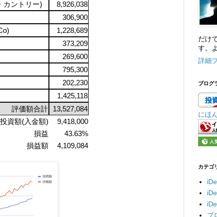
ル・カントリー)
8,926,038
306,900
o)
1,228,689
だけ
373,209
す。よ
269,600
詳細
795,300
202,230
ブログ
1,425,118
評価額合計
13,527,084
にほ
投資額(入金額)
9,418,000
損益
43.63%
損益額
4,109,084
カテゴ
iD
i
i
ブ