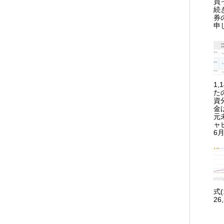
買
続
券
申
1
た
資
金
元
ャ
6月
式
26