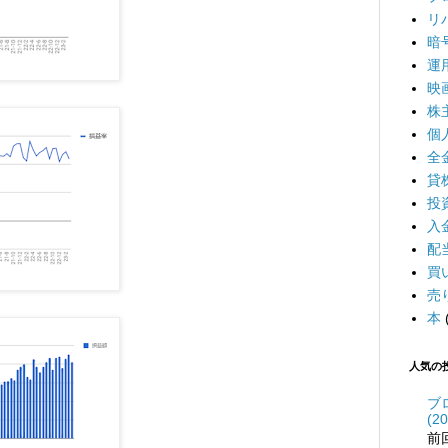
リ
暗
運
映
株
個
全
貸
投
入
配
買
売
本
人気の
ブ
(20
前