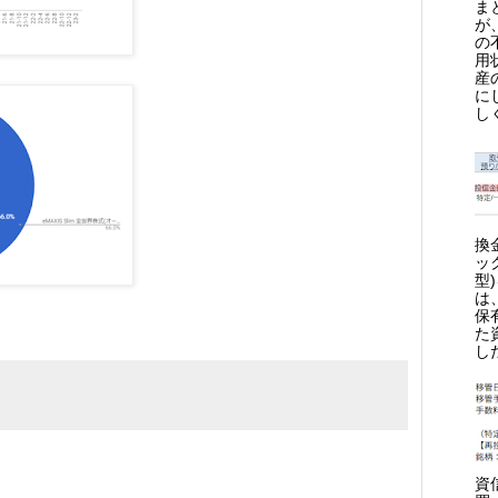
ま
が
の
用
産
に
し
換
ッ
型
は
保
た
し
資