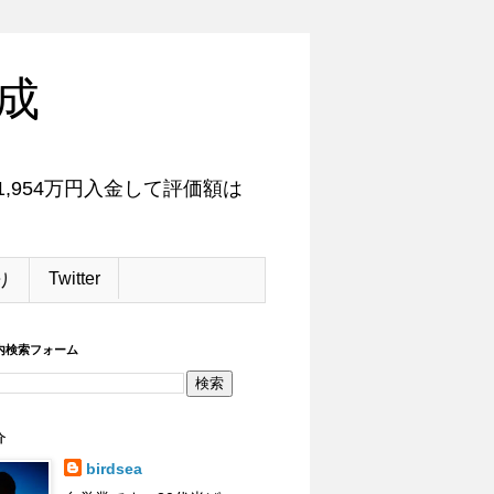
成
,954万円入金して評価額は
Twitter
り
内検索フォーム
介
birdsea