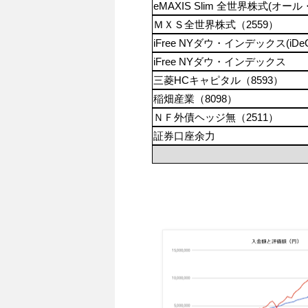
eMAXIS Slim 全世界株式(オー
ＭＸＳ全世界株式（2559）
iFree NYダウ・インデックス(iDeC
iFree NYダウ・インデックス
三菱HCキャピタル（8593）
稲畑産業（8098）
ＮＦ外債ヘッジ無（2511）
証券口座余力