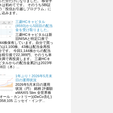
った分だけになりました。 移管手
きは初めてです。 そのうちSBI証
の「投信お引越しプログラム」に
し込みます。
三菱HCキャピタル
(8593)から5回目の配当
金を受け取りました。
三菱HCキャピタルは新
旧NISAと特定口座で
,144株保有しています。自分で買っ
のは1,100株、43株は配当金再投
分です。 今回1,144株からの配当
は税引後で22,389円、そのうち単
未満で再投資します。 三菱HCキ
ピタルからの配当金累計は2023年
8日（木）...
1年ぶり！2026年5月末
日の運用状況
2026年5月末日の運用
状況（円） 銘柄 評価額
eMAXIS Slim 全世界株
(オール・カントリー)(iDeCo含む)
,358,105 ニッセイ・インデ...