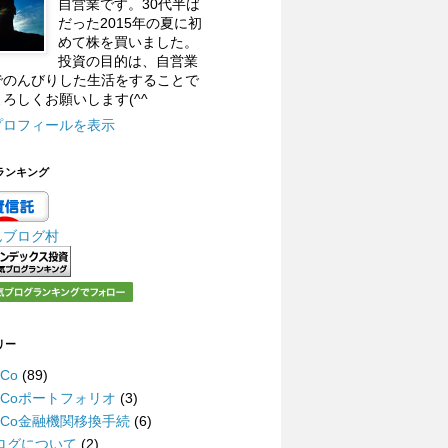
自営業です。30代半ば
だった2015年の夏に初
めて株を買いました。
投資の目的は、自営業
でのんびりした生活をすることで
ろしくお願いします(^^
プロフィールを表示
ランキング
んブログ村
リー
eCo
(89)
DeCoポートフォリオ
(3)
DeCo金融機関移換手続
(6)
ログについて
(2)