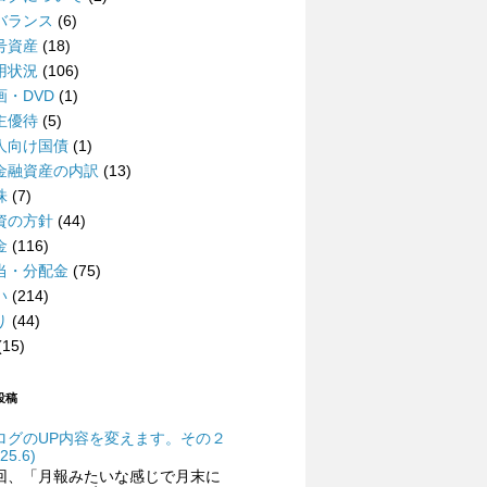
バランス
(6)
号資産
(18)
用状況
(106)
画・DVD
(1)
主優待
(5)
人向け国債
(1)
金融資産の内訳
(13)
株
(7)
資の方針
(44)
金
(116)
当・分配金
(75)
い
(214)
り
(44)
(15)
投稿
ログのUP内容を変えます。その２
25.6)
回、「月報みたいな感じで月末に