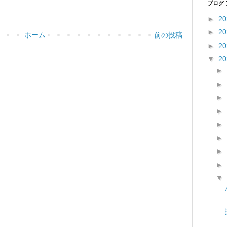
ブログ
►
2
►
2
ホーム
前の投稿
►
2
▼
2
►
►
►
►
►
►
►
►
▼