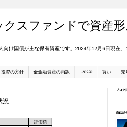
ックスファンドで資産形
向け国債が主な保有資産です。2024年12月6日現在、1
iDeCo
投資の方針
全金融資産の内訳
買い
売
ブログ
状況
自己紹
評価額