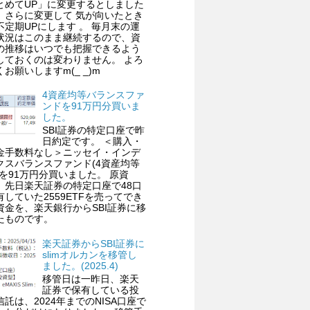
とめてUP」に変更するとしました
、さらに変更して 気が向いたとき
不定期UPにします 。 毎月末の運
状況はこのまま継続するので、資
の推移はいつでも把握できるよう
しておくのは変わりません。 よろ
くお願いしますm(_ _)m
4資産均等バランスファ
ンドを91万円分買いま
した。
SBI証券の特定口座で昨
日約定です。 ＜購入・
金手数料なし＞ニッセイ・インデ
クスバランスファンド(4資産均等
)を91万円分買いました。 原資
、先日楽天証券の特定口座で48口
有していた2559ETFを売ってでき
資金を、楽天銀行からSBI証券に移
たものです。
楽天証券からSBI証券に
slimオルカンを移管し
ました。(2025.4)
移管日は一昨日、楽天
証券で保有している投
信託は、2024年までのNISA口座で