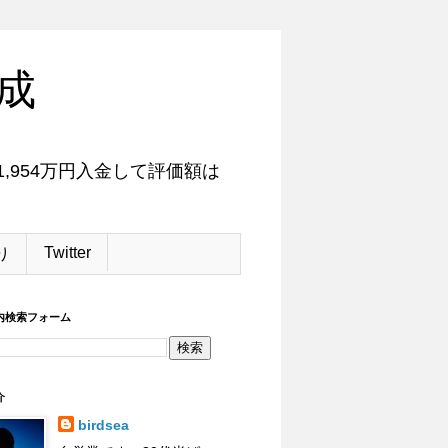
成
,954万円入金して評価額は
Twitter
り
内検索フォーム
介
birdsea