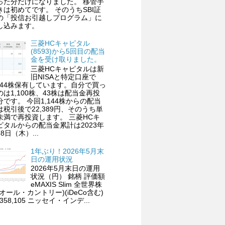
った分だけになりました。 移管手
きは初めてです。 そのうちSBI証
の「投信お引越しプログラム」に
し込みます。
三菱HCキャピタル
(8593)から5回目の配当
金を受け取りました。
三菱HCキャピタルは新
旧NISAと特定口座で
,144株保有しています。自分で買っ
のは1,100株、43株は配当金再投
分です。 今回1,144株からの配当
は税引後で22,389円、そのうち単
未満で再投資します。 三菱HCキ
ピタルからの配当金累計は2023年
8日（木）...
1年ぶり！2026年5月末
日の運用状況
2026年5月末日の運用
状況（円） 銘柄 評価額
eMAXIS Slim 全世界株
(オール・カントリー)(iDeCo含む)
,358,105 ニッセイ・インデ...