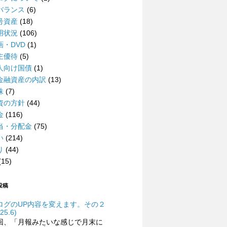
バランス
(6)
号資産
(18)
用状況
(106)
画・DVD
(1)
主優待
(5)
人向け国債
(1)
金融資産の内訳
(13)
株
(7)
資の方針
(44)
金
(116)
当・分配金
(75)
い
(214)
り
(44)
(15)
投稿
ログのUP内容を変えます。その２
25.6)
回、「月報みたいな感じで月末に