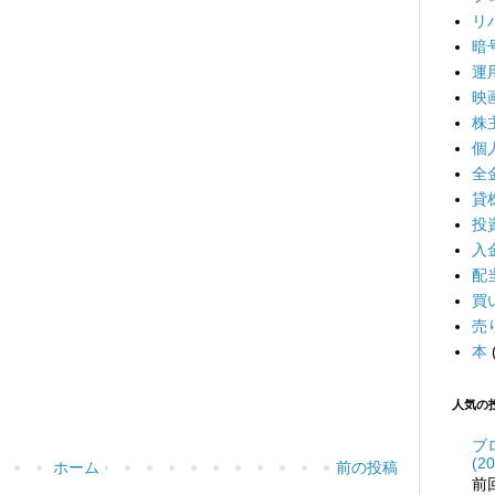
リ
暗
運
映
株
個
全
貸
投
入
配
買
売
本
人気の
ブ
(20
ホーム
前の投稿
前