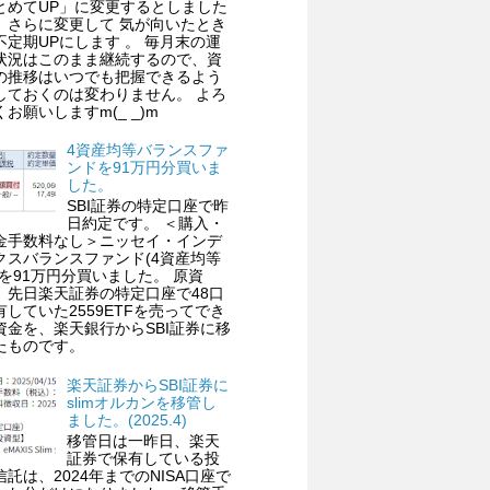
とめてUP」に変更するとしました
、さらに変更して 気が向いたとき
不定期UPにします 。 毎月末の運
状況はこのまま継続するので、資
の推移はいつでも把握できるよう
しておくのは変わりません。 よろ
くお願いしますm(_ _)m
4資産均等バランスファ
ンドを91万円分買いま
した。
SBI証券の特定口座で昨
日約定です。 ＜購入・
金手数料なし＞ニッセイ・インデ
クスバランスファンド(4資産均等
)を91万円分買いました。 原資
、先日楽天証券の特定口座で48口
有していた2559ETFを売ってでき
資金を、楽天銀行からSBI証券に移
たものです。
楽天証券からSBI証券に
slimオルカンを移管し
ました。(2025.4)
移管日は一昨日、楽天
証券で保有している投
信託は、2024年までのNISA口座で