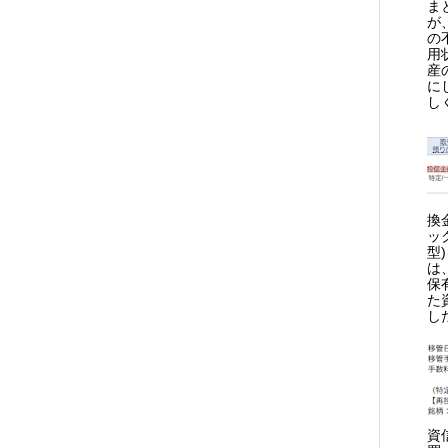
ま
が
の
用
産
に
し
換
ッ
型
は
保
た
し
資