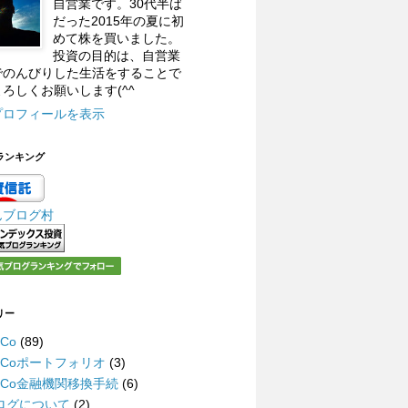
自営業です。30代半ば
だった2015年の夏に初
めて株を買いました。
投資の目的は、自営業
でのんびりした生活をすることで
ろしくお願いします(^^
プロフィールを表示
ランキング
んブログ村
リー
eCo
(89)
DeCoポートフォリオ
(3)
DeCo金融機関移換手続
(6)
ログについて
(2)