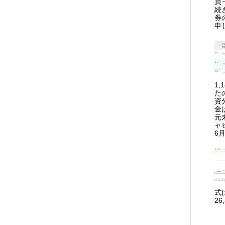
買
続
券
申
1
た
資
金
元
ャ
6月
式
26