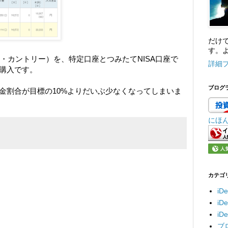
だけ
す。よ
オール・カントリー）を、特定口座とつみたてNISA口座で
詳細
の購入です。
ブログ
金割合が目標の10%よりだいぶ少なくなってしまいま
にほ
カテゴ
iD
i
i
ブ