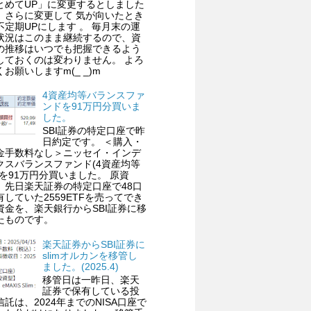
とめてUP」に変更するとしました
、さらに変更して 気が向いたとき
不定期UPにします 。 毎月末の運
状況はこのまま継続するので、資
の推移はいつでも把握できるよう
しておくのは変わりません。 よろ
くお願いしますm(_ _)m
4資産均等バランスファ
ンドを91万円分買いま
した。
SBI証券の特定口座で昨
日約定です。 ＜購入・
金手数料なし＞ニッセイ・インデ
クスバランスファンド(4資産均等
)を91万円分買いました。 原資
、先日楽天証券の特定口座で48口
有していた2559ETFを売ってでき
資金を、楽天銀行からSBI証券に移
たものです。
楽天証券からSBI証券に
slimオルカンを移管し
ました。(2025.4)
移管日は一昨日、楽天
証券で保有している投
信託は、2024年までのNISA口座で