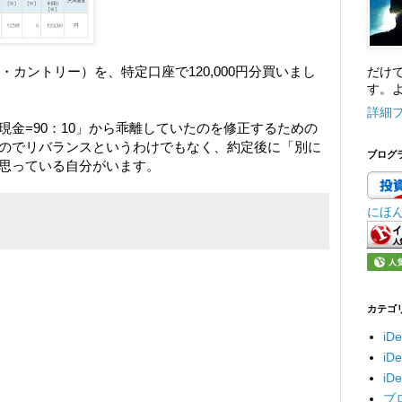
オール・カントリー）を、特定口座で120,000円分買いまし
だけ
す。よ
詳細
金=90：10」から乖離していたのを修正するための
のでリバランスというわけでもなく、約定後に「別に
ブログ
思っている自分がいます。
にほ
カテゴ
iD
i
i
ブ