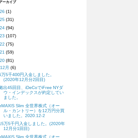
 アーカイブ
026
(1)
025
(31)
024
(94)
023
(107)
022
(75)
021
(59)
020
(81)
12月
(6)
6万5千400円入金しました。
(2020年12月分2回目)
拠出45回目、iDeCoでiFree NYダ
ウ・インデックスが約定してい
ました。
eMAXIS Slim 全世界株式（オー
ル・カントリー）を12万円分買
いました。2020.12-2
15万5千円入金しました。(2020年
12月分1回目)
eMAXIS Slim 全世界株式（オー