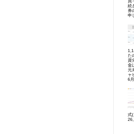
買
続
券
申
1
た
資
金
元
ャ
6月
式
26