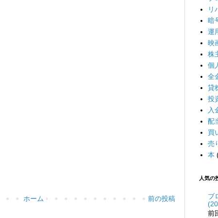
リ
暗
運
映
株
個
全
貸
投
入
配
買
売
本
人気の
ブ
ホーム
前の投稿
(20
前