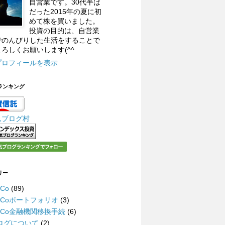
自営業です。30代半ば
だった2015年の夏に初
めて株を買いました。
投資の目的は、自営業
でのんびりした生活をすることで
ろしくお願いします(^^
プロフィールを表示
ランキング
んブログ村
リー
eCo
(89)
DeCoポートフォリオ
(3)
DeCo金融機関移換手続
(6)
ログについて
(2)