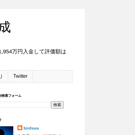
成
,954万円入金して評価額は
Twitter
り
内検索フォーム
介
birdsea