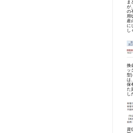
ま
が
の
用
産
に
し
換
ッ
型
は
保
た
し
資