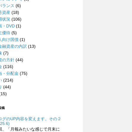
バランス
(6)
号資産
(18)
用状況
(106)
画・DVD
(1)
主優待
(5)
人向け国債
(1)
金融資産の内訳
(13)
株
(7)
資の方針
(44)
金
(116)
当・分配金
(75)
い
(214)
り
(44)
(15)
投稿
ログのUP内容を変えます。その２
25.6)
回、「月報みたいな感じで月末に