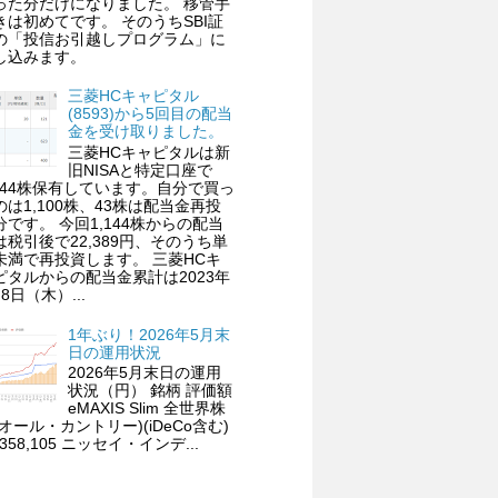
った分だけになりました。 移管手
きは初めてです。 そのうちSBI証
の「投信お引越しプログラム」に
し込みます。
三菱HCキャピタル
(8593)から5回目の配当
金を受け取りました。
三菱HCキャピタルは新
旧NISAと特定口座で
,144株保有しています。自分で買っ
のは1,100株、43株は配当金再投
分です。 今回1,144株からの配当
は税引後で22,389円、そのうち単
未満で再投資します。 三菱HCキ
ピタルからの配当金累計は2023年
8日（木）...
1年ぶり！2026年5月末
日の運用状況
2026年5月末日の運用
状況（円） 銘柄 評価額
eMAXIS Slim 全世界株
(オール・カントリー)(iDeCo含む)
,358,105 ニッセイ・インデ...