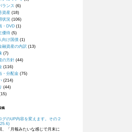
バランス
(6)
号資産
(18)
用状況
(106)
画・DVD
(1)
主優待
(5)
人向け国債
(1)
金融資産の内訳
(13)
株
(7)
資の方針
(44)
金
(116)
当・分配金
(75)
い
(214)
り
(44)
(15)
投稿
ログのUP内容を変えます。その２
25.6)
回、「月報みたいな感じで月末に