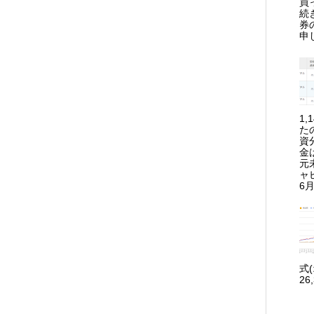
買
続
券
申
1
た
資
金
元
ャ
6月
式
26