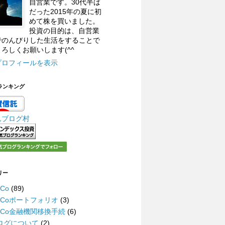
自営業です。30代半ば
だった2015年の夏に初
めて株を買いました。
投資の目的は、自営業
でのんびりした生活をすることで
ろしくお願いします(^^
プロフィールを表示
ランキング
んブログ村
リー
eCo
(89)
DeCoポートフォリオ
(3)
DeCo金融機関移換手続
(6)
ログについて
(2)