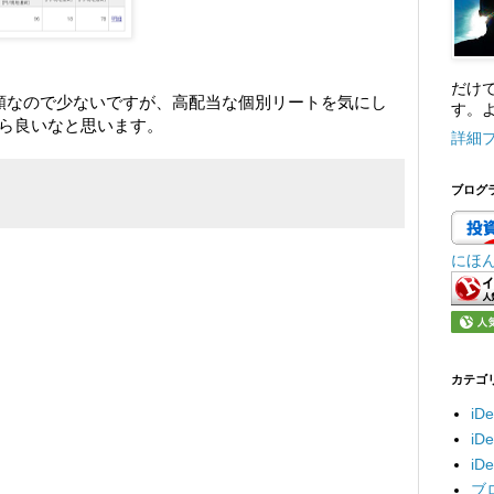
だけ
額なので少ないですが、高配当な個別リートを気にし
す。よ
ら良いなと思います。
詳細
ブログ
にほ
カテゴ
iD
i
i
ブ