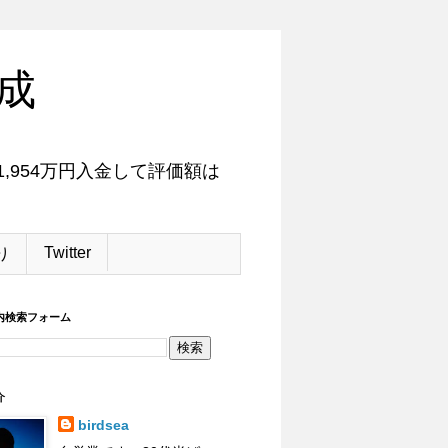
成
,954万円入金して評価額は
Twitter
り
内検索フォーム
介
birdsea