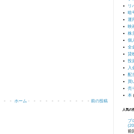
リ
暗
運
映
株
個
全
貸
投
入
配
買
売
本
ホーム
前の投稿
人気の
ブ
(20
前