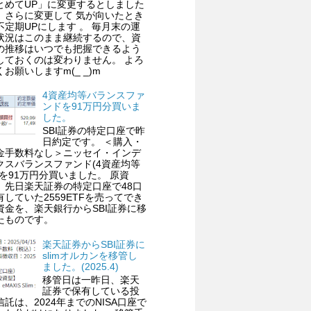
とめてUP」に変更するとしました
、さらに変更して 気が向いたとき
不定期UPにします 。 毎月末の運
状況はこのまま継続するので、資
の推移はいつでも把握できるよう
しておくのは変わりません。 よろ
くお願いしますm(_ _)m
4資産均等バランスファ
ンドを91万円分買いま
した。
SBI証券の特定口座で昨
日約定です。 ＜購入・
金手数料なし＞ニッセイ・インデ
クスバランスファンド(4資産均等
)を91万円分買いました。 原資
、先日楽天証券の特定口座で48口
有していた2559ETFを売ってでき
資金を、楽天銀行からSBI証券に移
たものです。
楽天証券からSBI証券に
slimオルカンを移管し
ました。(2025.4)
移管日は一昨日、楽天
証券で保有している投
信託は、2024年までのNISA口座で