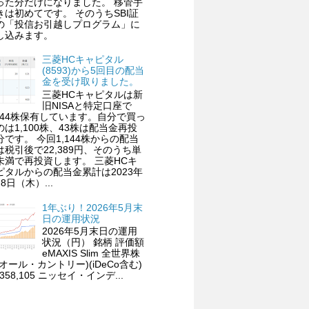
った分だけになりました。 移管手
きは初めてです。 そのうちSBI証
の「投信お引越しプログラム」に
し込みます。
三菱HCキャピタル
(8593)から5回目の配当
金を受け取りました。
三菱HCキャピタルは新
旧NISAと特定口座で
,144株保有しています。自分で買っ
のは1,100株、43株は配当金再投
分です。 今回1,144株からの配当
は税引後で22,389円、そのうち単
未満で再投資します。 三菱HCキ
ピタルからの配当金累計は2023年
8日（木）...
1年ぶり！2026年5月末
日の運用状況
2026年5月末日の運用
状況（円） 銘柄 評価額
eMAXIS Slim 全世界株
(オール・カントリー)(iDeCo含む)
,358,105 ニッセイ・インデ...