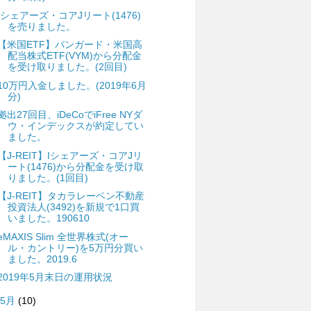
Iシェアーズ・コアJリート(1476)
を売りました。
【米国ETF】バンガード・米国高
配当株式ETF(VYM)から分配金
を受け取りました。(2回目)
10万円入金しました。(2019年6月
分)
拠出27回目、iDeCoでiFree NYダ
ウ・インデックスが約定してい
ました。
【J-REIT】Iシェアーズ・コアJリ
ート(1476)から分配金を受け取
りました。(1回目)
【J-REIT】タカラレーベン不動産
投資法人(3492)を新規で1口買
いました。190610
eMAXIS Slim 全世界株式(オー
ル・カントリー)を5万円分買い
ました。2019.6
2019年5月末日の運用状況
5月
(10)