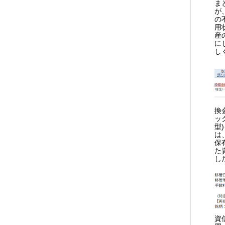
ま
が
の
用
産
に
し
換
ッ
型
は
保
た
し
資