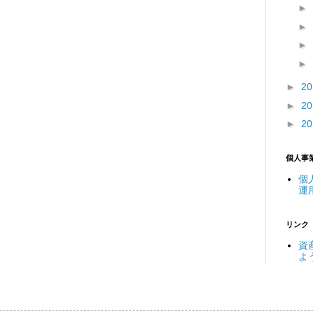
►
►
►
►
►
2
►
2
►
2
個人事
個
運
リンク
資
よ