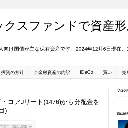
ックスファンドで資産形
向け国債が主な保有資産です。2024年12月6日現在、1
iDeCo
投資の方針
全金融資産の内訳
買い
売
ブログ
ズ・コアJリート(1476)から分配金を
目)
自己紹