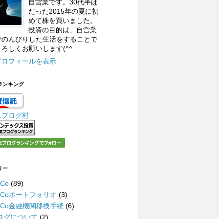
自営業です。30代半ば
だった2015年の夏に初
めて株を買いました。
投資の目的は、自営業
でのんびりした生活をすることで
ろしくお願いします(^^
プロフィールを表示
ランキング
んブログ村
リー
eCo
(89)
DeCoポートフォリオ
(3)
DeCo金融機関移換手続
(6)
ログについて
(2)