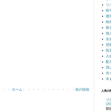
リ
暗
運
映
株
個
全
貸
投
入
配
買
売
本
ホーム
前の投稿
人気の
ブ
(20
前