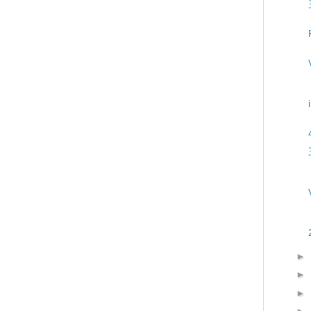
►
►
►