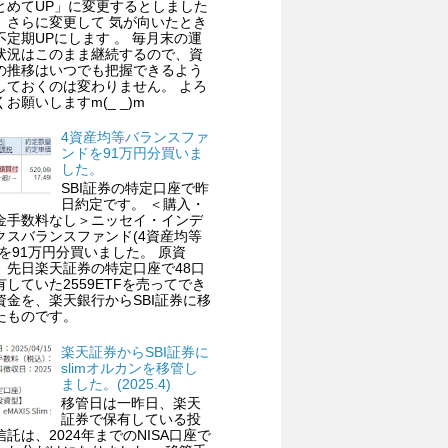
とめてUP」に変更するとしました
、さらに変更して 気が向いたとき
不定期UPにします 。 毎月末の運
状況はこのまま継続するので、資
の推移はいつでも把握できるよう
しておくのは変わりません。 よろ
くお願いしますm(_ _)m
4資産均等バランスファ
ンドを91万円分買いま
した。
SBI証券の特定口座で昨
日約定です。 ＜購入・
金手数料なし＞ニッセイ・インデ
クスバランスファンド(4資産均等
)を91万円分買いました。 原資
、先日楽天証券の特定口座で48口
有していた2559ETFを売ってでき
資金を、楽天銀行からSBI証券に移
たものです。
楽天証券からSBI証券に
slimオルカンを移管し
ました。(2025.4)
移管日は一昨日、楽天
証券で保有している投
信託は、2024年までのNISA口座で