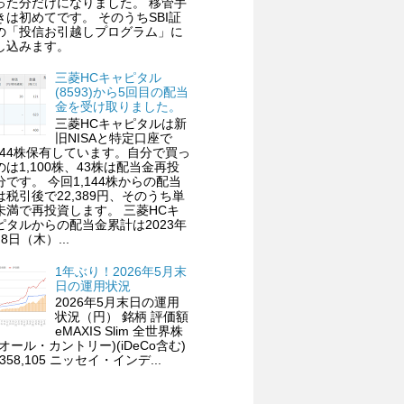
った分だけになりました。 移管手
きは初めてです。 そのうちSBI証
の「投信お引越しプログラム」に
し込みます。
三菱HCキャピタル
(8593)から5回目の配当
金を受け取りました。
三菱HCキャピタルは新
旧NISAと特定口座で
,144株保有しています。自分で買っ
のは1,100株、43株は配当金再投
分です。 今回1,144株からの配当
は税引後で22,389円、そのうち単
未満で再投資します。 三菱HCキ
ピタルからの配当金累計は2023年
8日（木）...
1年ぶり！2026年5月末
日の運用状況
2026年5月末日の運用
状況（円） 銘柄 評価額
eMAXIS Slim 全世界株
(オール・カントリー)(iDeCo含む)
,358,105 ニッセイ・インデ...