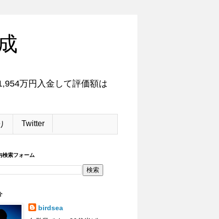
成
,954万円入金して評価額は
Twitter
り
内検索フォーム
介
birdsea