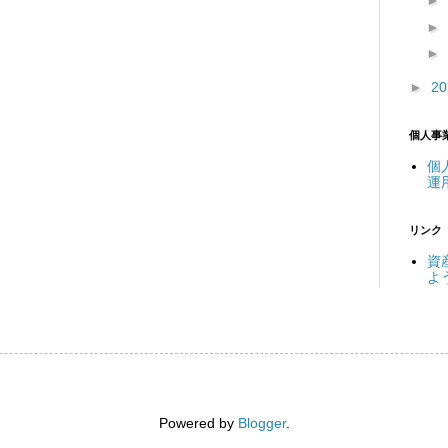
►
►
►
►
2
個人事
個
運
リンク
資
よ
Powered by
Blogger
.