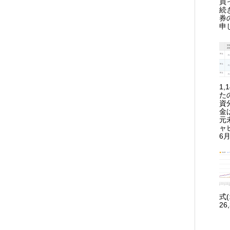
買
続
券
申
1
た
資
金
元
ャ
6月
式
26