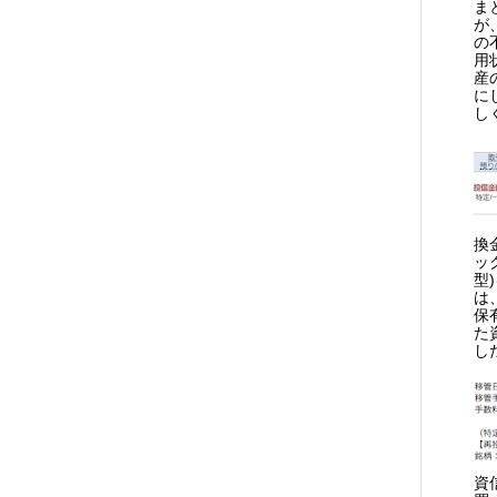
ま
が
の
用
産
に
し
換
ッ
型
は
保
た
し
資